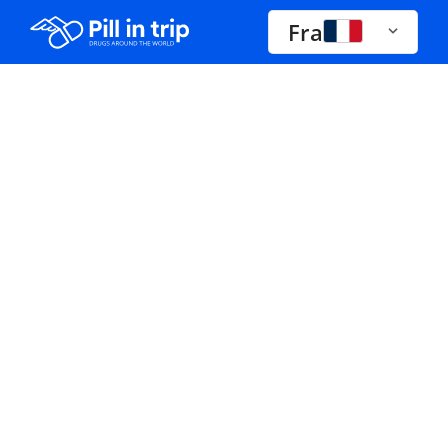
Fra
Médicaments a-z