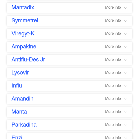
Mantadix
More info
Symmetrel
More info
Viregyt-K
More info
Ampakine
More info
Antiflu-Des Jr
More info
Lysovir
More info
Influ
More info
Amandin
More info
Manta
More info
Parkadina
More info
Enzil
More info