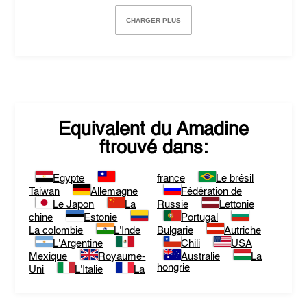
CHARGER PLUS
Equivalent du
Amadine
ftrouvé dans:
Egypte
france
Le brésil
Taiwan
Allemagne
Fédération de
Le Japon
La
Russie
Lettonie
chine
Estonie
Portugal
La colombie
L'Inde
Bulgarie
Autriche
L'Argentine
Chili
USA
Mexique
Royaume-
Australie
La
hongrie
Uni
L'Italie
La