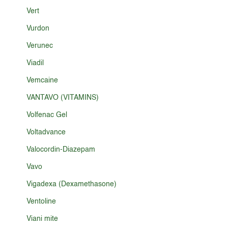
Vert
Vurdon
Verunec
Viadil
Vemcaine
VANTAVO (VITAMINS)
Volfenac Gel
Voltadvance
Valocordin-Diazepam
Vavo
Vigadexa (Dexamethasone)
Ventoline
Viani mite