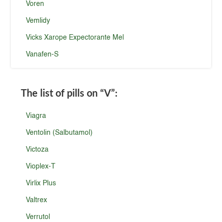
Voren
Vemlidy
Vicks Xarope Expectorante Mel
Vanafen-S
The list of pills on
“V”
:
Viagra
Ventolin (Salbutamol)
Victoza
Vioplex-T
Virlix Plus
Valtrex
Verrutol