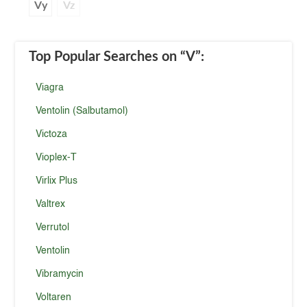
Vy
Vz
Top Popular Searches
on “V”
:
Viagra
Ventolin (Salbutamol)
Victoza
Vioplex-T
Virlix Plus
Valtrex
Verrutol
Ventolin
Vibramycin
Voltaren