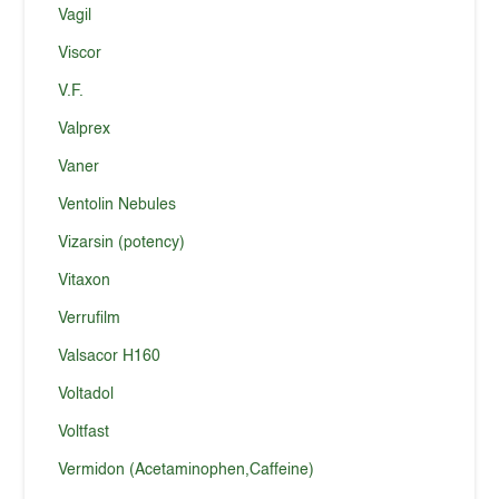
Vagil
Viscor
V.F.
Valprex
Vaner
Ventolin Nebules
Vizarsin (potency)
Vitaxon
Verrufilm
Valsacor H160
Voltadol
Voltfast
Vermidon (Acetaminophen,Caffeine)