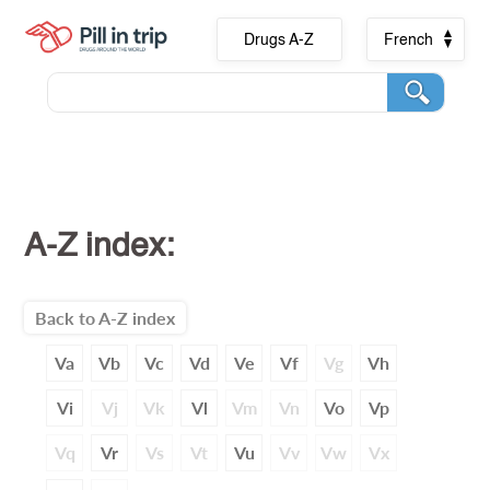
Drugs A-Z
French
A-Z index:
Back to A-Z index
Va
Vb
Vc
Vd
Ve
Vf
Vg
Vh
Vi
Vj
Vk
Vl
Vm
Vn
Vo
Vp
Vq
Vr
Vs
Vt
Vu
Vv
Vw
Vx