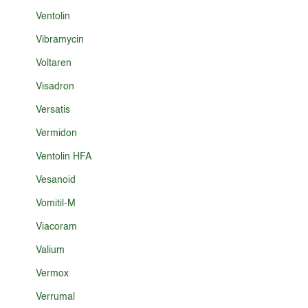
Ventolin
Vibramycin
Voltaren
Visadron
Versatis
Vermidon
Ventolin HFA
Vesanoid
Vomitil-M
Viacoram
Valium
Vermox
Verrumal