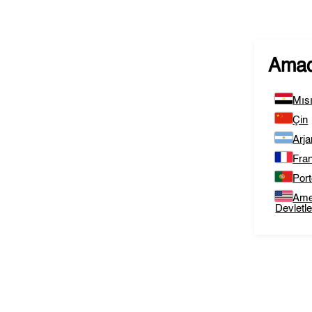
Amad
Mısı
Çin
Arja
Fra
Port
Amer
Devletle