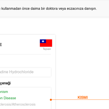
cı kullanmadan önce daima bir doktora veya eczacınıza danışın.
E
Tayvan
dine Hydrochloride
eçeneği
onism
KISMI
on Disease
clerosis/Atherosclerosis