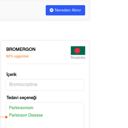
Nereden Alınır
BROMERGON
60%
uygunluk
Bangladeş
İçerik
Bromocriptine
Tedavi seçeneği
Parkinsonism
Parkinson Disease
-