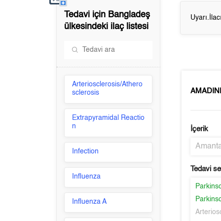
Tedavi için
Bangladeş
Uyarı.İla
ülkesindeki ilaç listesi
Arteriosclerosis/Athero
AMADIN
sclerosis
Extrapyramidal Reactio
n
İçerik
Amanta
Infection
Tedavi s
Influenza
Parkins
Parkins
Influenza A
Arterios