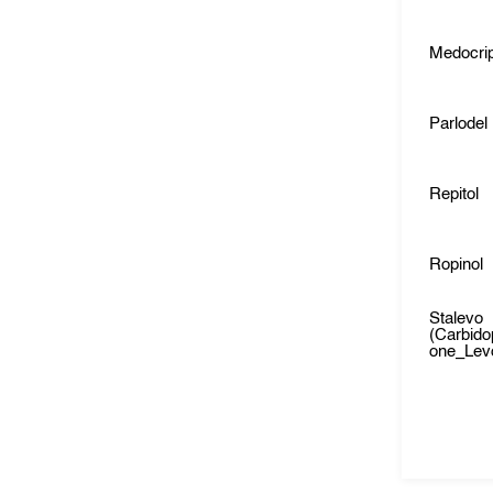
Medocrip
Parlodel
Repitol
Ropinol
Stalevo
(Carbid
one_Lev