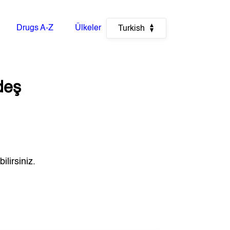
Drugs A-Z
Ülkeler
Turkish
deş
lirsiniz.