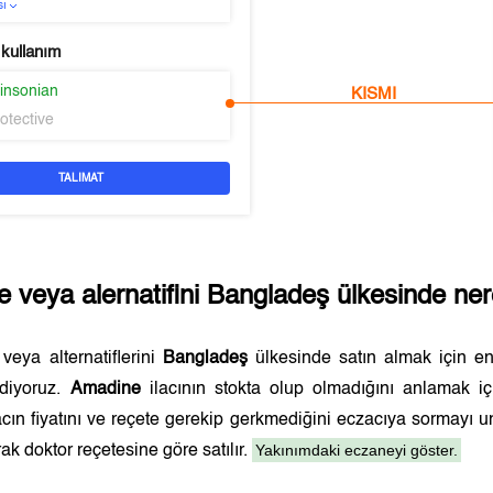
sı
 kullanım
kinsonian
KISMI
otective
TALIMAT
e
veya alernatifini
Bangladeş
ülkesinde nere
veya alternatiflerini
Bangladeş
ülkesinde satın almak için 
ediyoruz.
Amadine
ilacının stokta olup olmadığını anlamak i
lacın fiyatını ve reçete gerekip gerkmediğini eczacıya sormayı 
Yakınımdaki eczaneyi göster.
ak doktor reçetesine göre satılır.