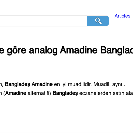
Articles
ğe göre analog
Amadine
Bangla
n
,
Bangladeş
Amadine
en iyi muadilidir. Muadil, aynı
.
n
(
Amadine
alternatifi)
Bangladeş
eczanelerden satın alabi