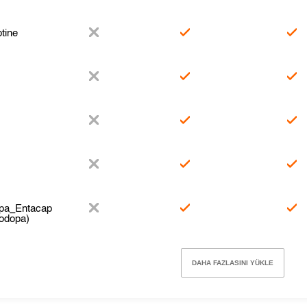
tine
opa_Entacap
odopa)
DAHA FAZLASINI YÜKLE