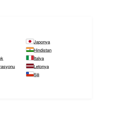
Japonya
Hindistan
ık
İtalya
rasyonu
Letonya
Şili