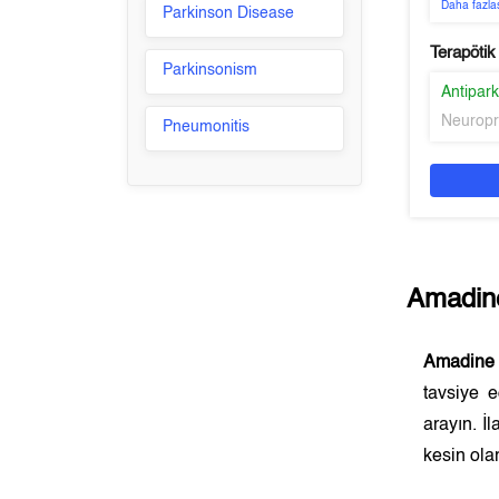
Daha fazla
Parkinson Disease
Terapötik
Parkinsonism
Antipar
Neuropr
Pneumonitis
Amadin
Amadine
tavsiye 
arayın. İ
kesin olar