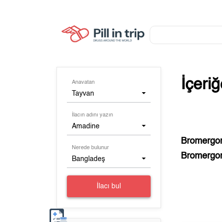
İçeri
Anavatan
Tayvan
İlacın adını yazın
Amadine
Bromergo
Nerede bulunur
Bromergo
Bangladeş
İlacı bul