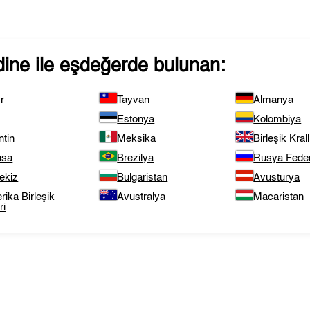
ine
ile eşdeğerde bulunan:
r
Tayvan
Almanya
Estonya
Kolombiya
ntin
Meksika
Birleşik Krall
nsa
Brezilya
Rusya Fede
ekiz
Bulgaristan
Avusturya
ika Birleşik
Avustralya
Macaristan
ri