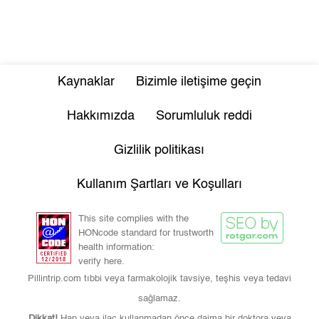
Kaynaklar
Bizimle iletişime geçin
Hakkımızda
Sorumluluk reddi
Gizlilik politikası
Kullanım Şartları ve Koşulları
This site complies with the
HONcode standard for trustworth
health information:
verify here.
Pillintrip.com tıbbi veya farmakolojik tavsiye, teşhis veya tedavi
sağlamaz.
Dikkat!
Hap veya ilaç kullanmadan önce daima bir doktora veya