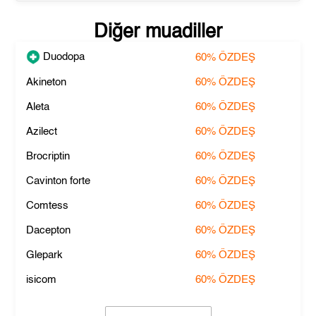
Diğer muadiller
Duodopa
60%
ÖZDEŞ
Akineton
60%
ÖZDEŞ
Aleta
60%
ÖZDEŞ
Azilect
60%
ÖZDEŞ
Brocriptin
60%
ÖZDEŞ
Cavinton forte
60%
ÖZDEŞ
Comtess
60%
ÖZDEŞ
Dacepton
60%
ÖZDEŞ
Glepark
60%
ÖZDEŞ
isicom
60%
ÖZDEŞ