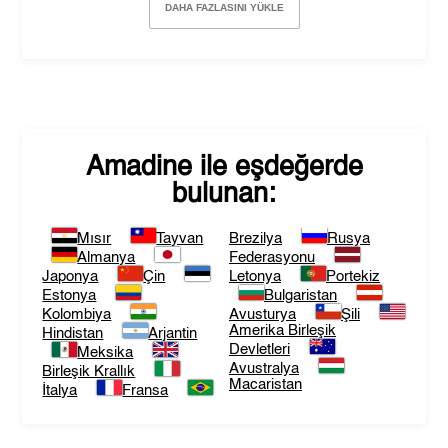
DAHA FAZLASINI YÜKLE
Amadine
ile eşdeğerde
bulunan:
Mısır
Tayvan
Brezilya
Rusya
Almanya
Federasyonu
Japonya
Çin
Letonya
Portekiz
Estonya
Bulgaristan
Kolombiya
Avusturya
Şili
Amerika Birleşik
Hindistan
Arjantin
Devletleri
Meksika
Avustralya
Birleşik Krallık
Macaristan
İtalya
Fransa