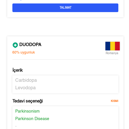
TALIMAT
DUODOPA
60%
uygunluk
Romanya
İçerik
Carbidopa
Levodopa
Tedavi seçeneği
KISMI
Parkinsonism
Parkinson Disease
-