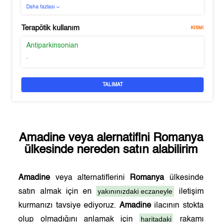
Daha fazlası
Terapötik kullanım
KISMI
Antiparkinsonian
-
TALIMAT
Amadine
veya alernatifini
Romanya
ülkesinde nereden satın alabilirim
Amadine
veya alternatiflerini
Romanya
ülkesinde
yakınınızdaki eczaneyle
satın almak için en
iletişim
kurmanızı tavsiye ediyoruz.
Amadine
ilacının stokta
haritadaki
olup olmadığını anlamak için
rakamı