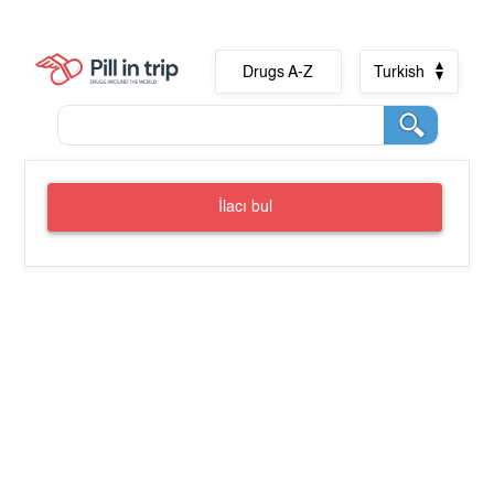
Drugs A-Z
Turkish
İlacı bul