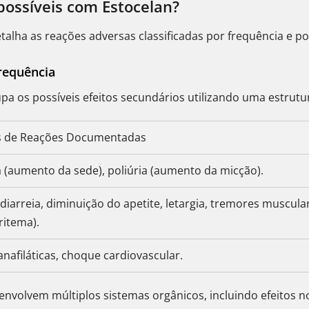
possíveis com Estocelan?
etalha as reações adversas classificadas por frequência e p
requência
a os possíveis efeitos secundários utilizando uma estrutur
 de Reações Documentadas
a (aumento da sede), poliúria (aumento da micção).
diarreia, diminuição do apetite, letargia, tremores muscular
ritema).
nafiláticas, choque cardiovascular.
olvem múltiplos sistemas orgânicos, incluindo efeitos no 