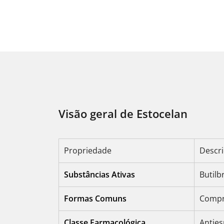
Visão geral de Estocelan
Propriedade
Descr
Substâncias Ativas
Butilb
Formas Comuns
Compri
Classe Farmacológica
Anties