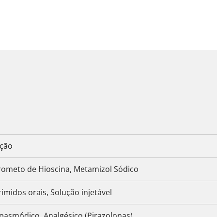
ição
rometo de Hioscina, Metamizol Sódico
midos orais, Solução injetável
pasmódico, Analgésico (Pirazolonas)