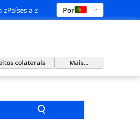
a-z
Países a-z
Por
eitos colaterais
Mais...