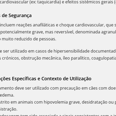
ardiovascular (ex: taquicardia) e efeitos sistémicos gerais (e
s de Segurança
ncluem reações anafiláticas e choque cardiovascular, que 
potencialmente grave, mas reversível, denominada agranul
uito reduzido de pessoas.
 ser utilizado em casos de hipersensibilidade documenta
s crónicos, obstrução mecânica, íleo paralítico, coagulopatias
ções Específicas e Contexto de Utilização
ento deve ser utilizado com precaução em cães com doença
 edema.
trito em animais com hipovolemia grave, desidratação ou 
istração.