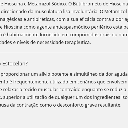
 Hioscina e Metamizol Sódico. O Butilbrometo de Hioscina
irecionado da musculatura lisa involuntária. O Metamizol 
algésicas e antipiréticas, com a sua eficácia contra a dor
 de Hioscina como agente antiespasmódico periférico está 
o é habitualmente fornecido em comprimidos orais ou numa
dades e níveis de necessidade terapêutica.
 Estocelan?
é proporcionar um alívio potente e simultâneo da dor agud
ento é frequentemente utilizado em cenários que envolve
a de relaxar o tecido muscular contraído enquanto se reduz a
, superior à utilização de qualquer um dos ingredientes i
ausa da contração como o desconforto grave resultante.