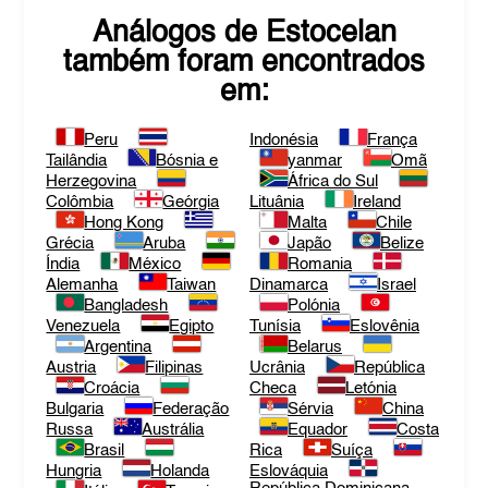
Análogos de
Estocelan
também foram encontrados
em:
Peru
Indonésia
França
Tailândia
Bósnia e
yanmar
Omã
Herzegovina
África do Sul
Colômbia
Geórgia
Lituânia
Ireland
Hong Kong
Malta
Chile
Grécia
Aruba
Japão
Belize
Índia
México
Romania
Alemanha
Taiwan
Dinamarca
Israel
Bangladesh
Polónia
Venezuela
Egipto
Tunísia
Eslovênia
Argentina
Belarus
Austria
Filipinas
Ucrânia
República
Croácia
Checa
Letónia
Bulgaria
Federação
Sérvia
China
Russa
Austrália
Equador
Costa
Brasil
Rica
Suíça
Hungria
Holanda
Eslováquia