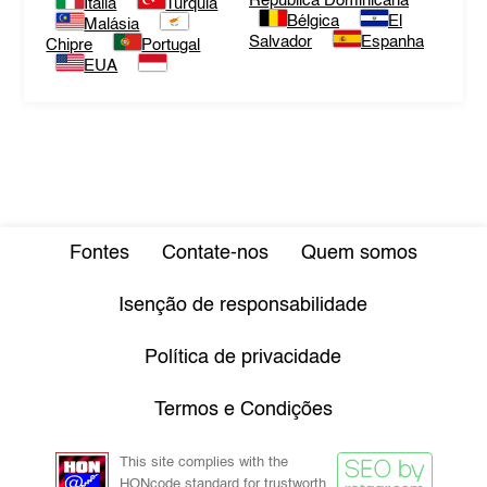
República Dominicana
Itália
Turquia
Bélgica
El
Malásia
Salvador
Espanha
Chipre
Portugal
EUA
Fontes
Contate-nos
Quem somos
Isenção de responsabilidade
Política de privacidade
Termos e Condições
This site complies with the
HONcode standard for trustworth