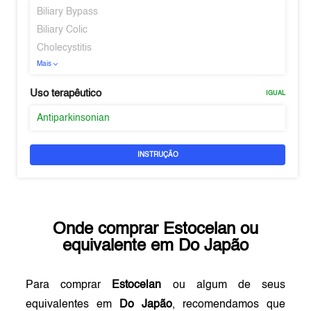
Biliary Bypass
Biliary Colic
Cholecystitis
Mais
Uso terapêutico
IGUAL
Antiparkinsonian
INSTRUÇÃO
Onde comprar
Estocelan
ou
equivalente em
Do Japão
Para comprar
Estocelan
ou algum de seus
equivalentes em
Do Japão
, recomendamos que