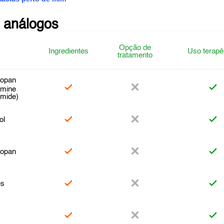
 análogos
Opção de
Ingredientes
Uso terapê
tratamento
opan
amine
omide)
ol
opan
es