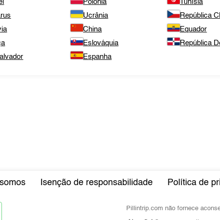
el
Polónia
Tunísia
arus
Ucrânia
República 
via
China
Equador
ça
Eslováquia
República D
alvador
Espanha
somos
Isenção de responsabilidade
Política de p
Pillintrip.com não fornece acon