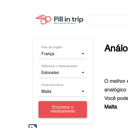
Anál
País de origem
França
Selecione o medicamento
Estocelan
O melhor 
Onde encontrar
analógico
Malta
Você pod
Malta
.
Encontrar o
medicamento