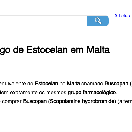
Articles
ogo de
Estocelan
em
Malta
equivalente do
Estocelan
no
Malta
chamado
Buscopan (
 tem exatamente os mesmos
grupo farmacológico.
e comprar
Buscopan (Scopolamine hydrobromide)
(alter