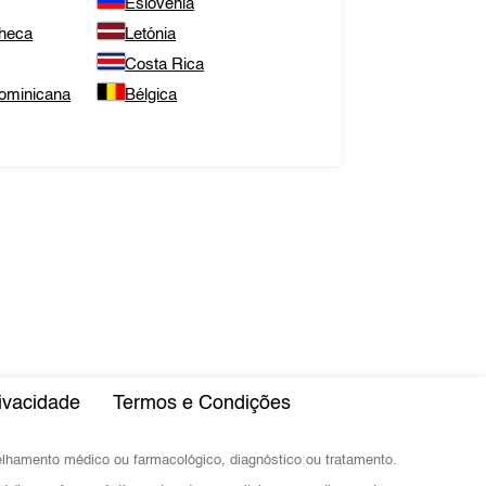
Eslovênia
Checa
Letónia
Costa Rica
ominicana
Bélgica
rivacidade
Termos e Condições
selhamento médico ou farmacológico, diagnóstico ou tratamento.