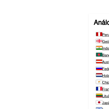
Anál
Per
Geó
Índi
Ban
Aust
Fed
Hol
Chi
Fra
Litu
Jap