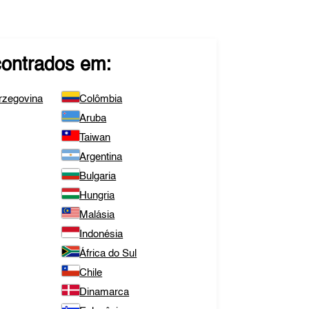
ontrados em:
rzegovina
Colômbia
Aruba
Taiwan
Argentina
Bulgaria
Hungria
Malásia
Indonésia
África do Sul
Chile
Dinamarca