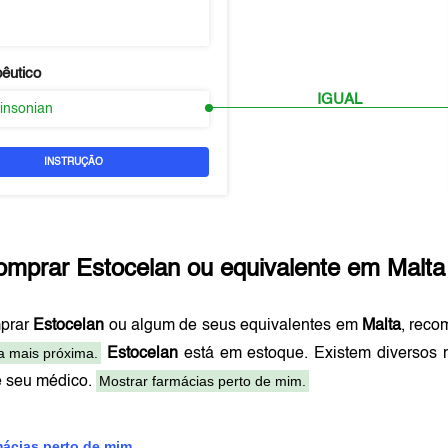
pêutico
IGUAL
kinsonian
INSTRUÇÃO
omprar
Estocelan
ou equivalente em
Malta
prar
Estocelan
ou algum de seus equivalentes em
Malta
, rec
a mais próxima.
Estocelan
está em estoque. Existem diversos
Mostrar farmácias perto de mim.
e seu médico.
mácias perto de mim