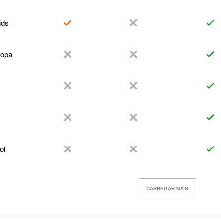
ids
opa
ol
CARREGAR MAIS