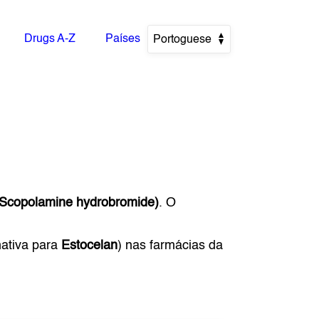
Drugs A-Z
Países
Portoguese
Scopolamine hydrobromide)
. O
nativa para
Estocelan
) nas farmácias da