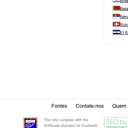
Isra
Bel
Sér
Suí
El S
Fontes
Contate-nos
Quem 
This site complies with the
HONcode standard for trustworth