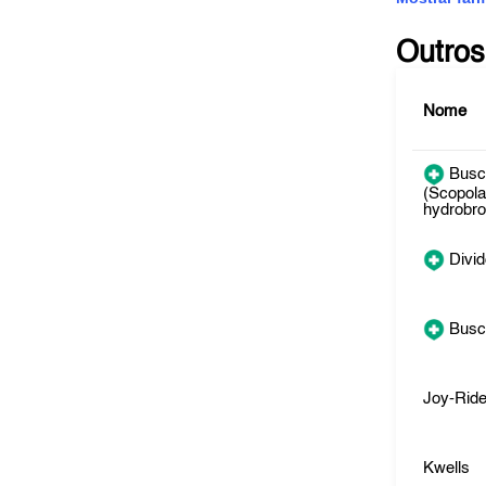
Outros
Nome
Busc
(Scopol
hydrobr
Divid
Busc
Joy-Rid
Kwells