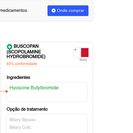
Onde comprar
u medicamentos.
BUSCOPAN
(SCOPOLAMINE
HYDROBROMIDE)
Malta
40%
conformidade
Ingredientes
Hyoscine Butylbromide
-
Opção de tratamento
Biliary Bypass
Biliary Colic