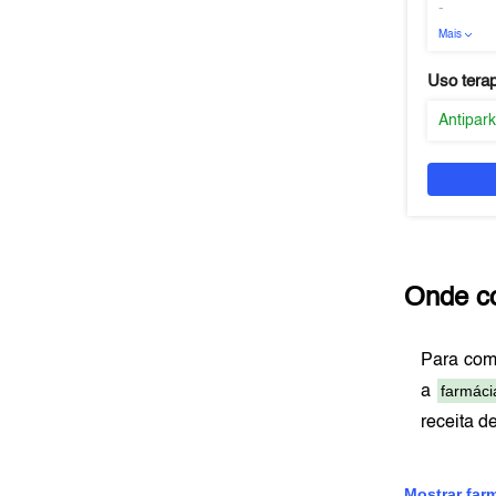
-
Mais
Uso tera
Antipar
Onde c
Para com
farmáci
a
receita d
Mostrar far