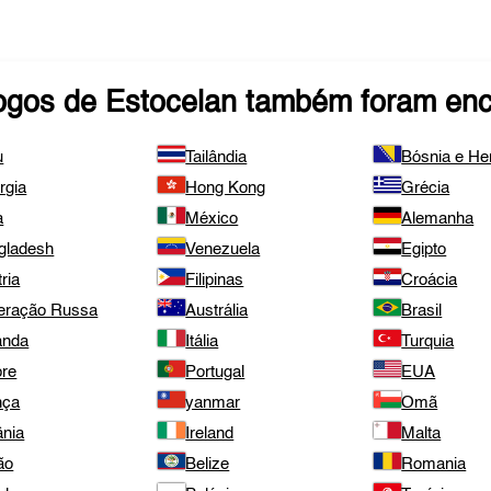
ogos de
Estocelan
também foram enc
u
Tailândia
Bósnia e He
rgia
Hong Kong
Grécia
a
México
Alemanha
gladesh
Venezuela
Egipto
ria
Filipinas
Croácia
eração Russa
Austrália
Brasil
anda
Itália
Turquia
pre
Portugal
EUA
nça
yanmar
Omã
ânia
Ireland
Malta
ão
Belize
Romania