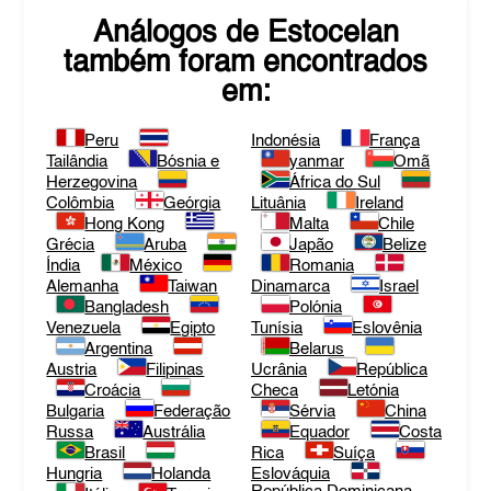
Análogos de
Estocelan
também foram encontrados
em:
Peru
Indonésia
França
Tailândia
Bósnia e
yanmar
Omã
Herzegovina
África do Sul
Colômbia
Geórgia
Lituânia
Ireland
Hong Kong
Malta
Chile
Grécia
Aruba
Japão
Belize
Índia
México
Romania
Alemanha
Taiwan
Dinamarca
Israel
Bangladesh
Polónia
Venezuela
Egipto
Tunísia
Eslovênia
Argentina
Belarus
Austria
Filipinas
Ucrânia
República
Croácia
Checa
Letónia
Bulgaria
Federação
Sérvia
China
Russa
Austrália
Equador
Costa
Brasil
Rica
Suíça
Hungria
Holanda
Eslováquia