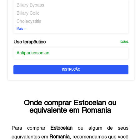
Biliary Bypass
Biliary Colic
Cholecystitis
Mais
Uso terapêutico
IGUAL
Antiparkinsonian
INSTRUÇÃO
Onde comprar
Estocelan
ou
equivalente em
Romania
Para comprar
Estocelan
ou algum de seus
equivalentes em
Romania
, recomendamos que você