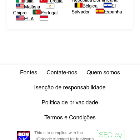
República Dominicana
Itália
Turquia
Bélgica
El
Malásia
Salvador
Espanha
Chipre
Portugal
EUA
Fontes
Contate-nos
Quem somos
Isenção de responsabilidade
Política de privacidade
Termos e Condições
This site complies with the
HONcode standard for trustworth