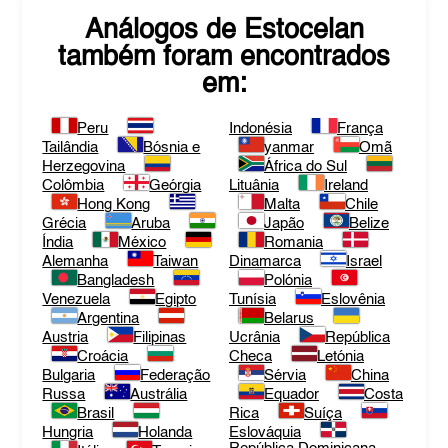
Análogos de
Estocelan
também foram encontrados
em:
Peru
Indonésia
França
Tailândia
Bósnia e
yanmar
Omã
Herzegovina
África do Sul
Colômbia
Geórgia
Lituânia
Ireland
Hong Kong
Malta
Chile
Grécia
Aruba
Japão
Belize
Índia
México
Romania
Alemanha
Taiwan
Dinamarca
Israel
Bangladesh
Polónia
Venezuela
Egipto
Tunísia
Eslovênia
Argentina
Belarus
Austria
Filipinas
Ucrânia
República
Croácia
Checa
Letónia
Bulgaria
Federação
Sérvia
China
Russa
Austrália
Equador
Costa
Brasil
Rica
Suíça
Hungria
Holanda
Eslováquia