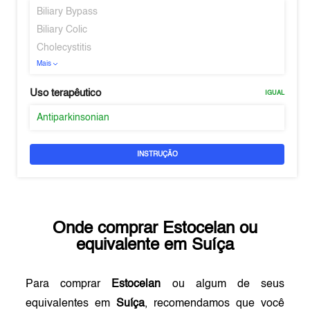
Biliary Bypass
Biliary Colic
Cholecystitis
Mais
Uso terapêutico
IGUAL
Antiparkinsonian
INSTRUÇÃO
Onde comprar
Estocelan
ou
equivalente em
Suíça
Para comprar
Estocelan
ou algum de seus
equivalentes em
Suíça
, recomendamos que você