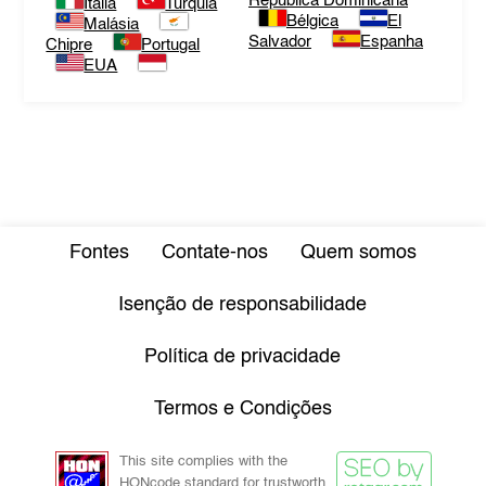
República Dominicana
Itália
Turquia
Bélgica
El
Malásia
Salvador
Espanha
Chipre
Portugal
EUA
Fontes
Contate-nos
Quem somos
Isenção de responsabilidade
Política de privacidade
Termos e Condições
This site complies with the
HONcode standard for trustworth