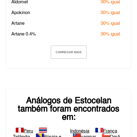
Aldomet
30%
igual
Apokinon
30%
igual
Artane
30%
igual
Artane 0.4%
30%
igual
CARREGAR MAIS
Análogos de
Estocelan
também foram encontrados
em:
Peru
Indonésia
França
Tailândia
Bósnia e
yanmar
Omã