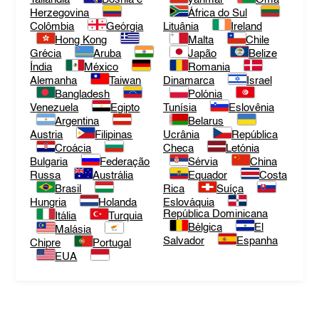
Herzegovina
África do Sul
Colômbia
Geórgia
Lituânia
Ireland
Hong Kong
Malta
Chile
Grécia
Aruba
Japão
Belize
Índia
México
Romania
Alemanha
Taiwan
Dinamarca
Israel
Bangladesh
Polónia
Venezuela
Egipto
Tunísia
Eslovênia
Argentina
Belarus
Austria
Filipinas
Ucrânia
República
Croácia
Checa
Letónia
Bulgaria
Federação
Sérvia
China
Russa
Austrália
Equador
Costa
Brasil
Rica
Suíça
Hungria
Holanda
Eslováquia
República Dominicana
Itália
Turquia
Bélgica
El
Malásia
Salvador
Espanha
Chipre
Portugal
EUA