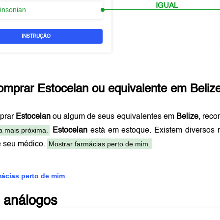
IGUAL
kinsonian
INSTRUÇÃO
omprar
Estocelan
ou equivalente em
Beliz
prar
Estocelan
ou algum de seus equivalentes em
Belize
, rec
a mais próxima.
Estocelan
está em estoque. Existem diversos
Mostrar farmácias perto de mim.
e seu médico.
mácias perto de mim
 análogos