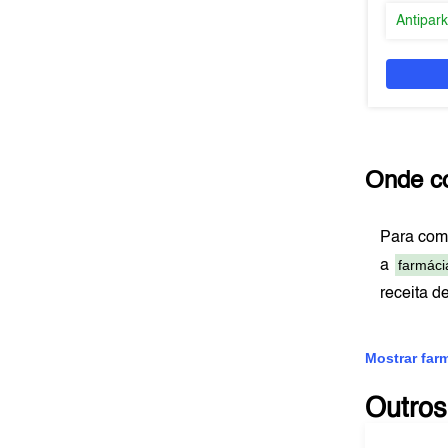
Antipar
Onde c
Para com
farmáci
a
receita d
Mostrar far
Outros