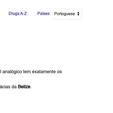
Drugs A-Z
Países
Portoguese
O analógico tem exatamente os
mácias da
Belize
.