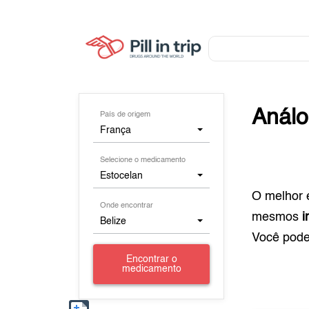
Anál
País de origem
França
Selecione o medicamento
Estocelan
O melhor 
Onde encontrar
mesmos
i
Belize
Você pod
Encontrar o
medicamento