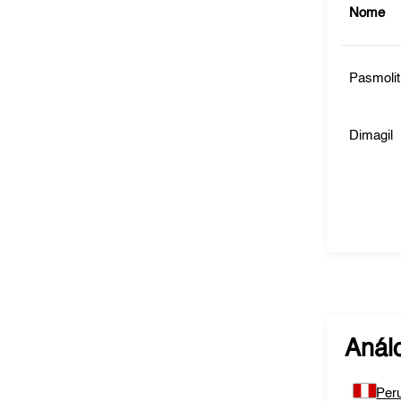
Nome
Pasmolit
Dimagil
Anál
Per