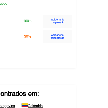
utico
Adicionar à
100%
comparação
Adicionar à
30%
comparação
ontrados em:
rzegovina
Colômbia