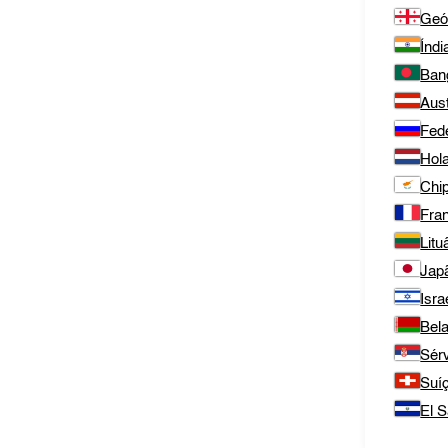
Geó
Índi
Ban
Aust
Fed
Hol
Chi
Fra
Litu
Jap
Isra
Bel
Sér
Suí
El S