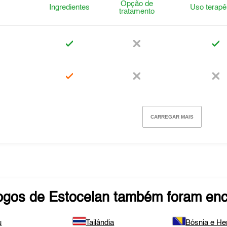
Opção de
Ingredientes
Uso terapê
tratamento
CARREGAR MAIS
ogos de
Estocelan
também foram enc
u
Tailândia
Bósnia e He