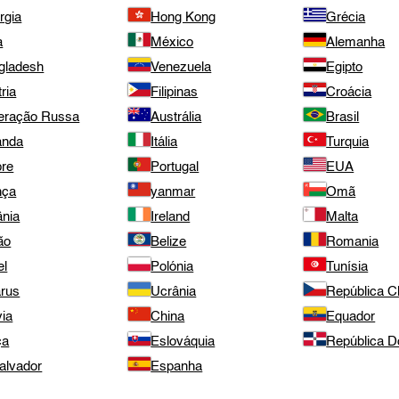
rgia
Hong Kong
Grécia
a
México
Alemanha
gladesh
Venezuela
Egipto
ria
Filipinas
Croácia
eração Russa
Austrália
Brasil
anda
Itália
Turquia
pre
Portugal
EUA
nça
yanmar
Omã
ânia
Ireland
Malta
ão
Belize
Romania
el
Polónia
Tunísia
arus
Ucrânia
República 
via
China
Equador
ça
Eslováquia
República D
alvador
Espanha