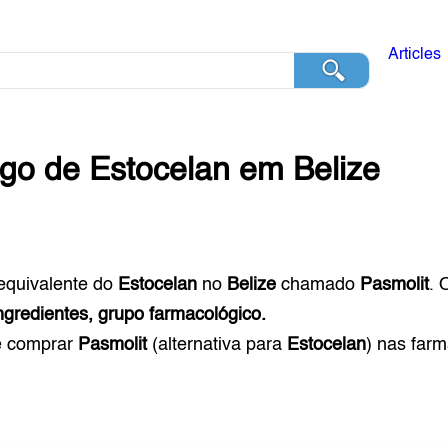
Articles
ogo de
Estocelan
em
Belize
equivalente do
Estocelan
no
Belize
chamado
Pasmolit
. 
ngredientes, grupo farmacológico.
e comprar
Pasmolit
(alternativa para
Estocelan
) nas far