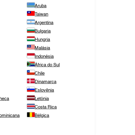
Aruba
Taiwan
Argentina
Bulgaria
Hungria
Malásia
Indonésia
África do Sul
Chile
Dinamarca
Eslovênia
Checa
Letónia
Costa Rica
ominicana
Bélgica