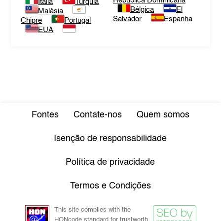
República Dominicana
Itália
Turquia
Bélgica
El
Malásia
Salvador
Espanha
Chipre
Portugal
EUA
Fontes
Contate-nos
Quem somos
Isenção de responsabilidade
Política de privacidade
Termos e Condições
This site complies with the
HONcode standard for trustworth