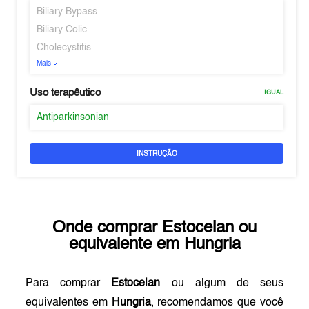
Biliary Bypass
Biliary Colic
Cholecystitis
Mais
Uso terapêutico
IGUAL
Antiparkinsonian
INSTRUÇÃO
Onde comprar
Estocelan
ou
equivalente em
Hungria
Para comprar
Estocelan
ou algum de seus
equivalentes em
Hungria
, recomendamos que você