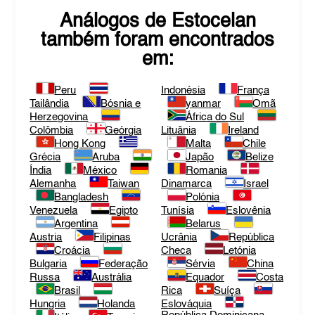
Análogos de
Estocelan
também foram encontrados
em:
Peru
Indonésia
França
Tailândia
Bósnia e
yanmar
Omã
Herzegovina
África do Sul
Colômbia
Geórgia
Lituânia
Ireland
Hong Kong
Malta
Chile
Grécia
Aruba
Japão
Belize
Índia
México
Romania
Alemanha
Taiwan
Dinamarca
Israel
Bangladesh
Polónia
Venezuela
Egipto
Tunísia
Eslovênia
Argentina
Belarus
Austria
Filipinas
Ucrânia
República
Croácia
Checa
Letónia
Bulgaria
Federação
Sérvia
China
Russa
Austrália
Equador
Costa
Brasil
Rica
Suíça
Hungria
Holanda
Eslováquia