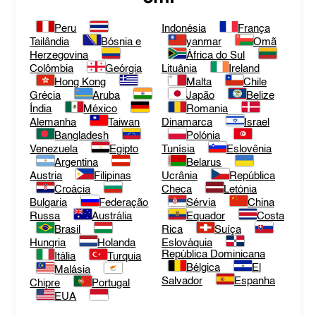
Peru
Indonésia
França
Tailândia
Bósnia e
yanmar
Omã
Herzegovina
África do Sul
Colômbia
Geórgia
Lituânia
Ireland
Hong Kong
Malta
Chile
Grécia
Aruba
Japão
Belize
Índia
México
Romania
Alemanha
Taiwan
Dinamarca
Israel
Bangladesh
Polónia
Venezuela
Egipto
Tunísia
Eslovênia
Argentina
Belarus
Austria
Filipinas
Ucrânia
República
Croácia
Checa
Letónia
Bulgaria
Federação
Sérvia
China
Russa
Austrália
Equador
Costa
Brasil
Rica
Suíça
Hungria
Holanda
Eslováquia
República Dominicana
Itália
Turquia
Bélgica
El
Malásia
Salvador
Espanha
Chipre
Portugal
EUA