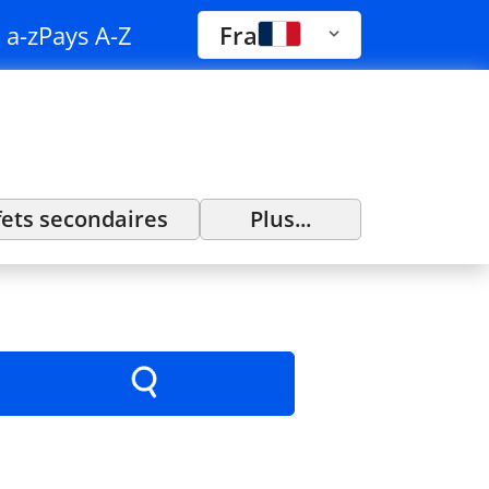
 a-z
Pays A-Z
Fra
fets secondaires
Plus...