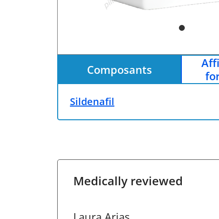
Aff
Composants
fo
Sildenafil
Medically reviewed
Laura Arias