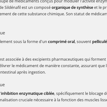
groupe de médicaments conçus pour moduler l'activité enzyma
 de Sildénafil est un composé
organique de synthèse
et le pr
ement de cette substance chimique. Son statut de médicamen
que
ellement sous la forme d'un
comprimé oral
, souvent
pelliculé
 est associée à des excipients pharmaceutiques qui forment
élivrer le médicament de manière constante, assurant que l
ntestinal après ingestion.
que
'
inhibition enzymatique ciblée
, spécifiquement le blocage
alisation cruciale nécessaire à la fonction des muscles liss