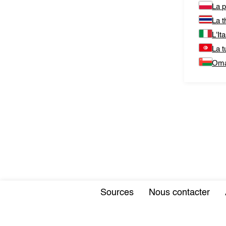
La 
La t
L'Ita
La t
Om
Sources
Nous contacter