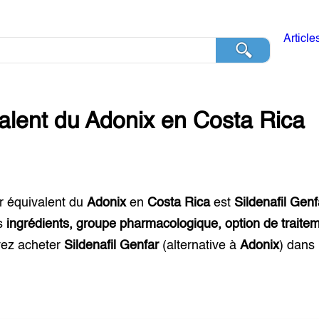
Article
alent du
Adonix
en
Costa Rica
r équivalent du
Adonix
en
Costa Rica
est
Sildenafil Genf
s
ingrédients, groupe pharmacologique, option de traitem
ez acheter
Sildenafil Genfar
(alternative à
Adonix
) dans