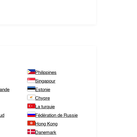
Philippines
Singapour
lande
Estonie
Chypre
La turquie
Sud
Fédération de Russie
Hong Kong
Danemark