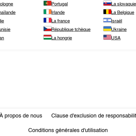
pologne
Portugal
La slovaqui
haïlande
Irlande
La Belgique
lie
La france
Israël
unisie
République tchèque
Ukraine
an
La hongrie
USA
À propos de nous
Clause d'exclusion de responsabili
Conditions générales d'utilisation