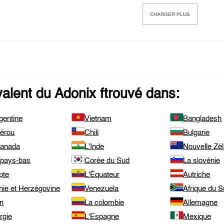
CHARGER PLUS
valent du
Adonix
ftrouvé dans:
gentine
Vietnam
Bangladesh
pérou
Chili
Bulgarie
canada
L'Inde
Nouvelle Zé
 pays-bas
Corée du Sud
La slovénie
pte
L'Équateur
Autriche
nie et Herzégovine
Venezuela
Afrique du 
an
La colombie
Allemagne
rgie
L'Espagne
Mexique