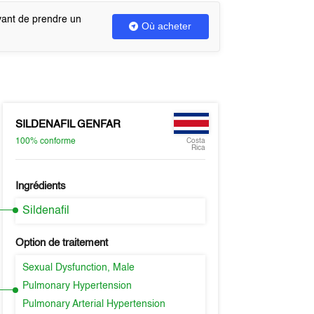
vant de prendre un
Où acheter
SILDENAFIL GENFAR
100%
conforme
Costa
Rica
Ingrédients
Sildenafil
Option de traitement
Sexual Dysfunction, Male
Pulmonary Hypertension
Pulmonary Arterial Hypertension