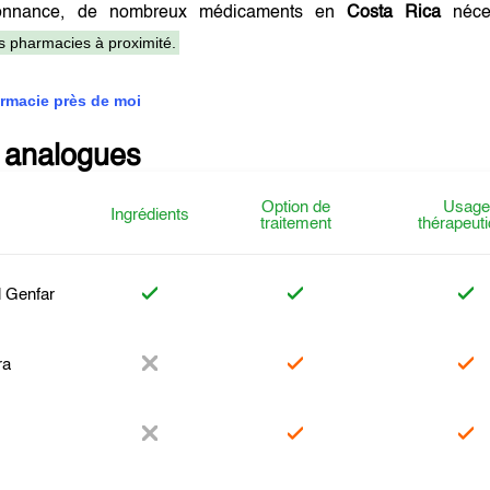
onnance, de nombreux médicaments en
Costa Rica
néces
es pharmacies à proximité.
rmacie près de moi
 analogues
Option de
Usage
Ingrédients
traitement
thérapeut
l Genfar
ra