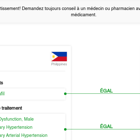
tissement! Demandez toujours conseil à un médecin ou pharmacien a
médicament.
Philippines
ts
ÉGAL
fil
 traitement
Dysfunction, Male
ÉGAL
ry Hypertension
ry Arterial Hypertension