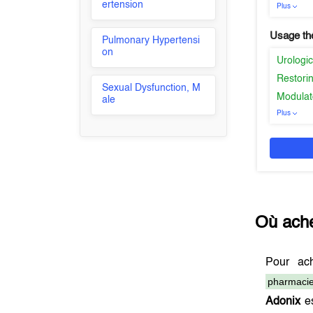
ertension
Plus
Usage th
Pulmonary Hypertensi
on
Urologic
Restorin
Sexual Dysfunction, M
Modulat
ale
Plus
Où ach
Pour ac
pharmacie
Adonix
es