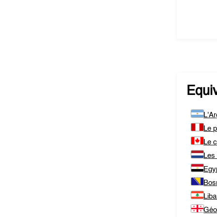
Equi
L'Ar
Le 
Le 
Les
Egy
Bos
Lib
Géo