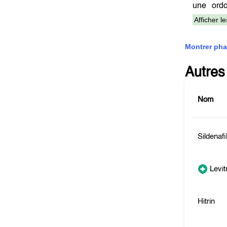
une ord
Afficher l
Montrer pha
Autres
Nom
Sildenafi
Levit
Hitrin