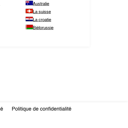
e
Australie
La suisse
La croatie
Biélorussie
té
Politique de confidentialité