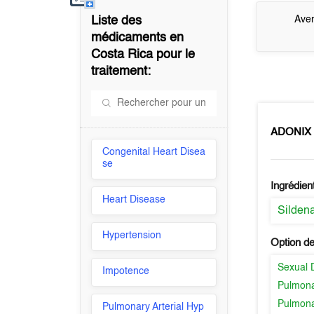
Liste des
Aver
médicaments en
Costa Rica
pour le
traitement:
ADONIX
Congenital Heart Disea
se
Ingrédien
Heart Disease
Sildena
Hypertension
Option de
Sexual 
Impotence
Pulmona
Pulmona
Pulmonary Arterial Hyp