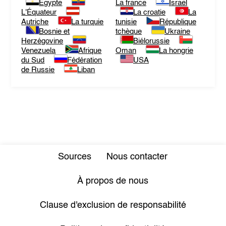
Egypte
La france
Israël
L'Équateur
La croatie
La
Autriche
La turquie
tunisie
République
Bosnie et
tchèque
Ukraine
Herzégovine
Biélorussie
Venezuela
Afrique
Oman
La hongrie
du Sud
Fédération
USA
de Russie
Liban
Sources
Nous contacter
À propos de nous
Clause d'exclusion de responsabilité