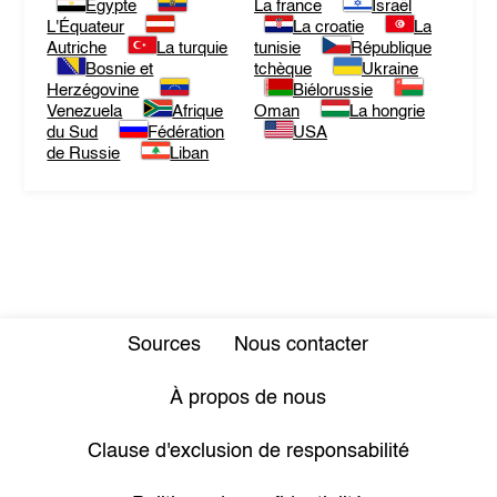
Egypte
La france
Israël
L'Équateur
La croatie
La
Autriche
La turquie
tunisie
République
Bosnie et
tchèque
Ukraine
Herzégovine
Biélorussie
Venezuela
Afrique
Oman
La hongrie
du Sud
Fédération
USA
de Russie
Liban
Sources
Nous contacter
À propos de nous
Clause d'exclusion de responsabilité