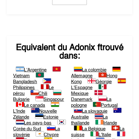
Equivalent du
Adonix
ftrouvé
dans:
L'Argentine
La colombie
Vietnam
Allemagne
Hong
Bangladesh
Kong
Géorgie
Philippines
Le
L'Espagne
pérou
Chili
Mexique
Bulgarie
Singapour
Danemark
La
Le canada
pologne
Portugal
L'Inde
Nouvelle
La slovaquie
Zélande
Estonie
Australie
La
Les pays-bas
thaïlande
Irlande
Corée du Sud
La
La Belgique
La
slovénie
Chypre
suisse
L'Italie