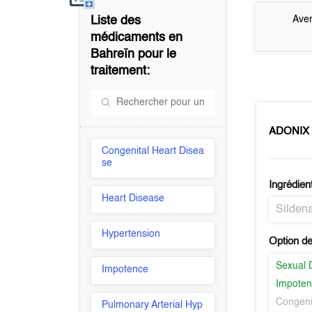
Liste des
Aver
médicaments en
Bahreïn
pour le
traitement:
ADONIX
Congenital Heart Disea
se
Ingrédien
Heart Disease
Sildena
Hypertension
Option de
Sexual 
Impotence
Impote
Congeni
Pulmonary Arterial Hyp