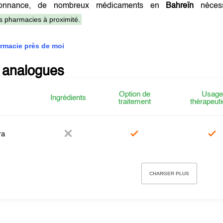
onnance, de nombreux médicaments en
Bahreïn
nécess
es pharmacies à proximité.
rmacie près de moi
 analogues
Option de
Usage
Ingrédients
traitement
thérapeut
ra
CHARGER PLUS