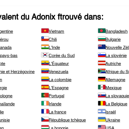
valent du
Adonix
ftrouvé dans:
gentine
Vietnam
Bangladesh
pérou
Chili
Bulgarie
canada
L'Inde
Nouvelle Zé
 pays-bas
Corée du Sud
La slovénie
pte
L'Équateur
Autriche
nie et Herzégovine
Venezuela
Afrique du 
an
La colombie
Allemagne
rgie
L'Espagne
Mexique
pologne
Portugal
La slovaqui
haïlande
Irlande
La Belgique
lie
La france
Israël
unisie
République tchèque
Ukraine
an
La hongrie
USA