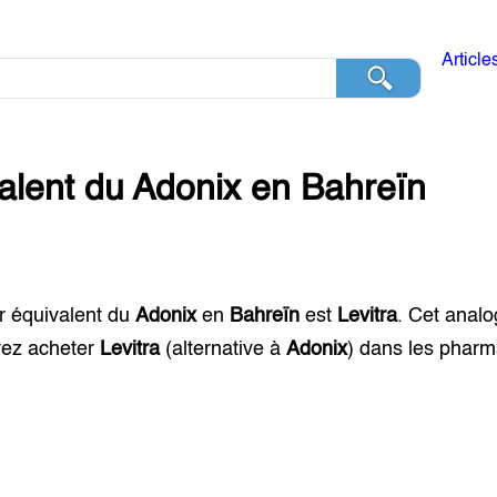
Article
alent du
Adonix
en
Bahreïn
r équivalent du
Adonix
en
Bahreïn
est
Levitra
. Cet anal
ez acheter
Levitra
(alternative à
Adonix
) dans les phar