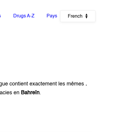
s
Drugs A-Z
Pays
French
ogue contient exactement les mêmes
.
macies en
Bahreïn
.