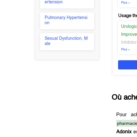
ertension
Plus
Usage th
Pulmonary Hypertensi
on
Urologic
Improve
Sexual Dysfunction, M
Inhibito
ale
Plus
Où ach
Pour ac
pharmacie
Adonix
es