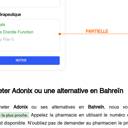
érapeutique
als
PARTIELLE
s Erectile Function
ry Pde-5
NOTICE
eter
Adonix
ou une alternative en
Bahreïn
heter
Adonix
ou ses alternatives en
Bahreïn
, nous vo
 la plus proche.
Appelez la pharmacie en utilisant le numéro 
t disponible. N'oubliez pas de demander au pharmacien le pri