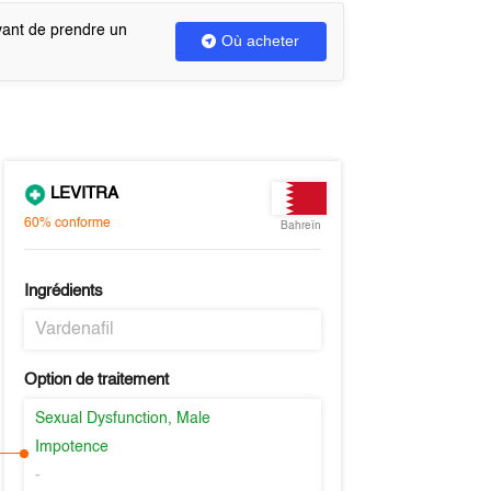
vant de prendre un
Où acheter
LEVITRA
60%
conforme
Bahreïn
Ingrédients
Vardenafil
Option de traitement
Sexual Dysfunction, Male
Impotence
-