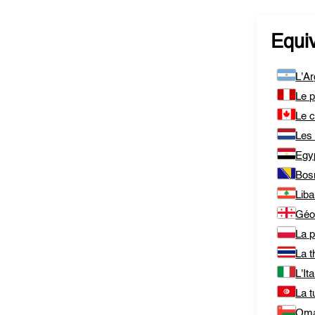
Equi
L'Ar
Le 
Le 
Les
Egy
Bos
Lib
Géo
La 
La t
L'Ita
La t
Om