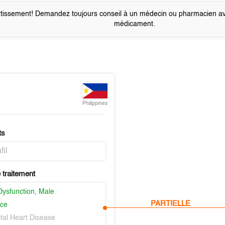
tissement! Demandez toujours conseil à un médecin ou pharmacien a
médicament.
Philippines
ts
fil
 traitement
Dysfunction, Male
PARTIELLE
nce
tal Heart Disease