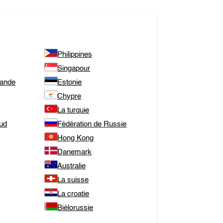
Philippines
Singapour
lande
Estonie
Chypre
La turquie
Sud
Fédération de Russie
Hong Kong
Danemark
e
Australie
La suisse
La croatie
Biélorussie