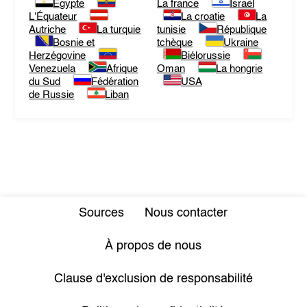
Egypte
La france
Israël
L'Équateur
La croatie
La
Autriche
La turquie
tunisie
République
Bosnie et
tchèque
Ukraine
Herzégovine
Biélorussie
Venezuela
Afrique
Oman
La hongrie
du Sud
Fédération
USA
de Russie
Liban
Sources
Nous contacter
À propos de nous
Clause d'exclusion de responsabilité