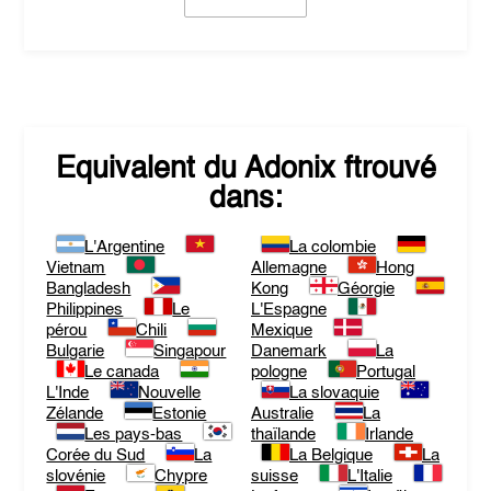
Equivalent du
Adonix
ftrouvé
dans:
L'Argentine
La colombie
Vietnam
Allemagne
Hong
Bangladesh
Kong
Géorgie
Philippines
Le
L'Espagne
pérou
Chili
Mexique
Bulgarie
Singapour
Danemark
La
Le canada
pologne
Portugal
L'Inde
Nouvelle
La slovaquie
Zélande
Estonie
Australie
La
Les pays-bas
thaïlande
Irlande
Corée du Sud
La
La Belgique
La
slovénie
Chypre
suisse
L'Italie