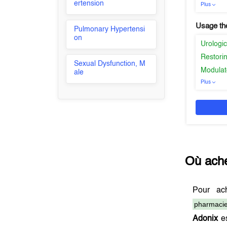
ertension
Plus
Usage th
Pulmonary Hypertensi
on
Urologic
Restorin
Sexual Dysfunction, M
Modulat
ale
Plus
Où ach
Pour ac
pharmacie
Adonix
es