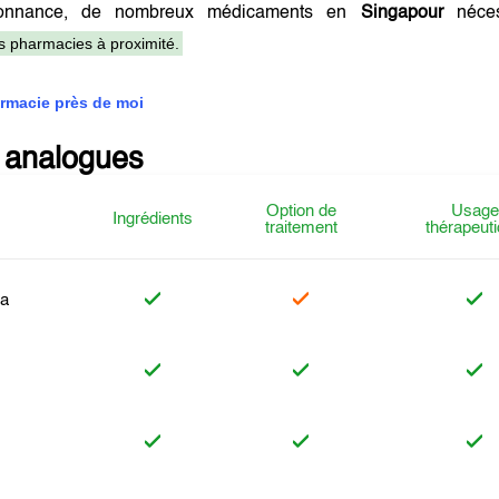
onnance, de nombreux médicaments en
Singapour
néces
es pharmacies à proximité.
rmacie près de moi
 analogues
Option de
Usage
Ingrédients
traitement
thérapeut
ra