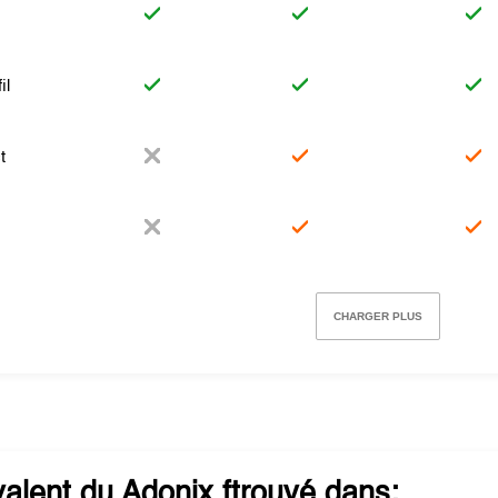
il
t
CHARGER PLUS
valent du
Adonix
ftrouvé dans: