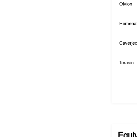
Olvion
Remenaf
Caverjec
Terasin
Equi