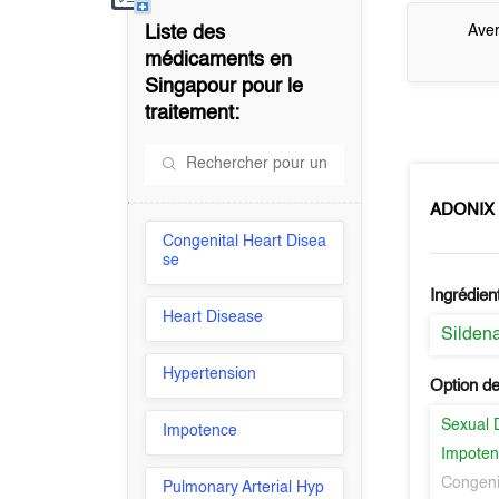
Liste des
Aver
médicaments en
Singapour
pour le
traitement:
ADONIX
Congenital Heart Disea
se
Ingrédien
Heart Disease
Sildena
Hypertension
Option de
Sexual 
Impotence
Impote
Congeni
Pulmonary Arterial Hyp