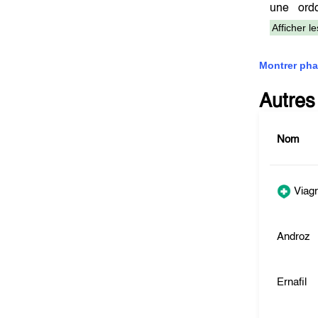
une ord
Afficher l
Montrer pha
Autres
Nom
Viag
Androz
Ernafil