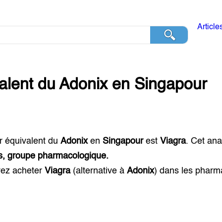
Article
alent du
Adonix
en
Singapour
r équivalent du
Adonix
en
Singapour
est
Viagra
. Cet an
ts, groupe pharmacologique.
ez acheter
Viagra
(alternative à
Adonix
) dans les phar