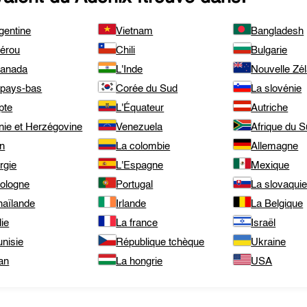
gentine
Vietnam
Bangladesh
pérou
Chili
Bulgarie
canada
L'Inde
Nouvelle Zé
 pays-bas
Corée du Sud
La slovénie
pte
L'Équateur
Autriche
nie et Herzégovine
Venezuela
Afrique du 
an
La colombie
Allemagne
rgie
L'Espagne
Mexique
pologne
Portugal
La slovaqui
haïlande
Irlande
La Belgique
lie
La france
Israël
unisie
République tchèque
Ukraine
an
La hongrie
USA