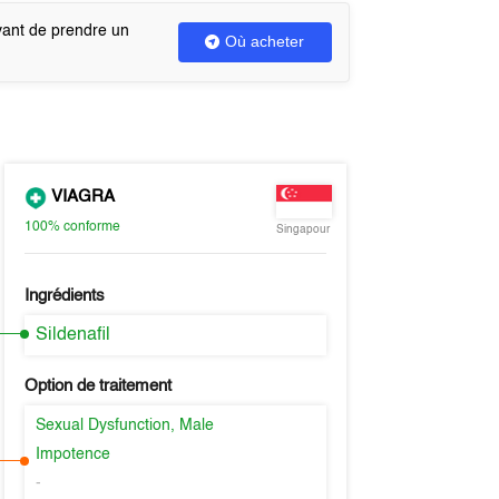
vant de prendre un
Où acheter
VIAGRA
100%
conforme
Singapour
Ingrédients
Sildenafil
Option de traitement
Sexual Dysfunction, Male
Impotence
-