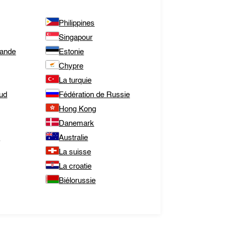
Philippines
Singapour
lande
Estonie
Chypre
La turquie
Sud
Fédération de Russie
Hong Kong
Danemark
e
Australie
La suisse
La croatie
Biélorussie