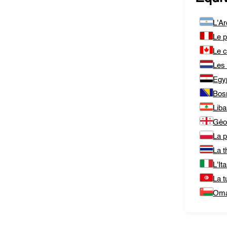
L'Ar
Le 
Le 
Les
Egy
Bos
Lib
Géo
La 
La t
L'Ita
La t
Om