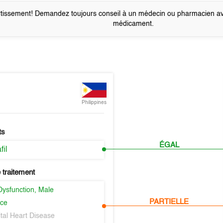
tissement! Demandez toujours conseil à un médecin ou pharmacien a
médicament.
Philippines
ts
ÉGAL
fil
 traitement
Dysfunction, Male
PARTIELLE
nce
tal Heart Disease