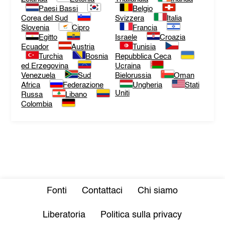
Paesi Bassi
Belgio
Corea del Sud
Svizzera
Italia
Slovenia
Cipro
Francia
Egitto
Israele
Croazia
Ecuador
Austria
Tunisia
Turchia
Bosnia
Repubblica Ceca
ed Erzegovina
Ucraina
Venezuela
Sud
Bielorussia
Oman
Africa
Federazione
Ungheria
Stati
Uniti
Russa
Libano
Colombia
Fonti
Contattaci
Chi siamo
Liberatoria
Politica sulla privacy