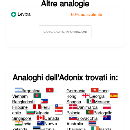
Altre analogie
Levitra
60%
equivalente
CARICA ALTRE INFORMAZIONI
Analoghi dell'
Adonix
trovati in:
Argentina
Germania
Hong
Vietnam
Kong
Georgia
Bangladesh
Spagna
Messico
Filippine
Perù
Danimarca
chile
Bulgaria
Polonia
Portogallo
Singapore
Canada
Slovacchia
India
Nuova
Australia
Zelanda
Estonia
Thailandia
Irlanda