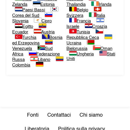
Zelanda
Estonia
Thailandia
Irlanda
Paesi Bassi
Belgio
Corea del Sud
Svizzera
Italia
Slovenia
Cipro
Francia
Egitto
Israele
Croazia
Ecuador
Austria
Tunisia
Turchia
Bosnia
Repubblica Ceca
ed Erzegovina
Ucraina
Venezuela
Sud
Bielorussia
Oman
Africa
Federazione
Ungheria
Stati
Uniti
Russa
Libano
Colombia
Fonti
Contattaci
Chi siamo
Liberatoria
Politica sulla privacy