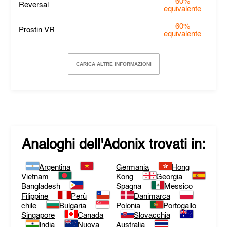
60%
Reversal
equivalente
60%
Prostin VR
equivalente
CARICA ALTRE INFORMAZIONI
Analoghi dell'
Adonix
trovati in:
Argentina
Germania
Hong
Vietnam
Kong
Georgia
Bangladesh
Spagna
Messico
Filippine
Perù
Danimarca
chile
Bulgaria
Polonia
Portogallo
Singapore
Canada
Slovacchia
India
Nuova
Australia