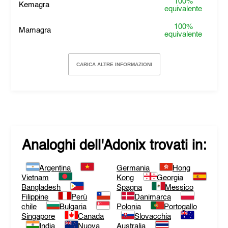
100%
Kemagra
equivalente
100%
Mamagra
equivalente
CARICA ALTRE INFORMAZIONI
Analoghi dell'
Adonix
trovati in:
Argentina
Germania
Hong
Vietnam
Kong
Georgia
Bangladesh
Spagna
Messico
Filippine
Perù
Danimarca
chile
Bulgaria
Polonia
Portogallo
Singapore
Canada
Slovacchia
India
Nuova
Australia