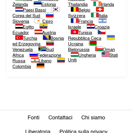
Zelanda
Estonia
Thailandia
Irlanda
Paesi Bassi
Belgio
Corea del Sud
Svizzera
Italia
Slovenia
Cipro
Francia
Egitto
Israele
Croazia
Ecuador
Austria
Tunisia
Turchia
Bosnia
Repubblica Ceca
ed Erzegovina
Ucraina
Venezuela
Sud
Bielorussia
Oman
Africa
Federazione
Ungheria
Stati
Uniti
Russa
Libano
Colombia
Fonti
Contattaci
Chi siamo
Liberatoria
Politica sulla privacy