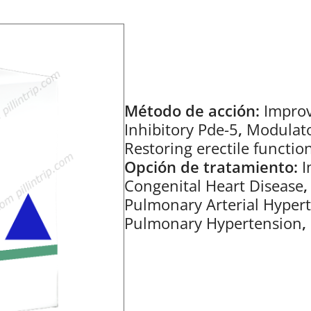
Método de acción:
Improv
Inhibitory Pde-5
,
Modulato
Restoring erectile functio
Opción de tratamiento:
I
Congenital Heart Disease
Pulmonary Arterial Hyper
Pulmonary Hypertension
,