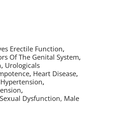
es Erectile Function
,
rs Of The Genital System
,
n
,
Urologicals
mpotence
,
Heart Disease
,
,
Hypertension
,
tension
,
Sexual Dysfunction, Male