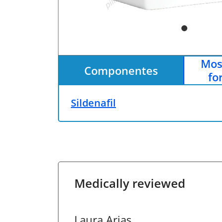
Mos
Componentes
fo
Sildenafil
Medically reviewed
Laura Arias