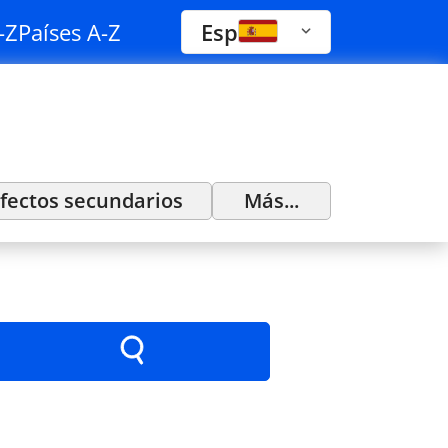
-Z
Países A-Z
Esp
fectos secundarios
Más...