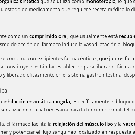
orgánica sintética
que se utiliza como
monoterapia
, lo que
Su estado de medicamento que requiere receta médica lo dis
mente como un
comprimido oral
, que usualmente está
recubi
ismo de acción del fármaco induce la vasodilatación al bloq
, se combina con excipientes farmacéuticos, que juntos for
ca constituye el estándar establecido para liberar el fárma
y liberado eficazmente en el sistema gastrointestinal desp
ica
la
inhibición enzimática dirigida
, específicamente el bloqueo
eñalización crucial necesaria para la función normal del mú
, el fármaco facilita la
relajación del músculo liso
y la
vasod
er y potenciar el flujo sanguíneo localizado en respuesta a