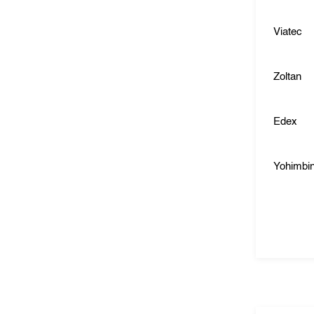
Viatec
Zoltan
Edex
Yohimbi