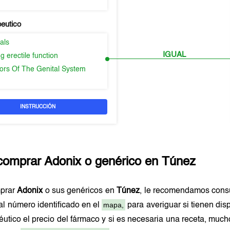
peutico
als
IGUAL
g erectile function
ors Of The Genital System
INSTRUCCIÓN
comprar
Adonix
o genérico en
Túnez
prar
Adonix
o sus genéricos en
Túnez
, le recomendamos consu
mapa,
al número identificado en el
para averiguar si tienen dis
éutico el precio del fármaco y si es necesaria una receta, mu