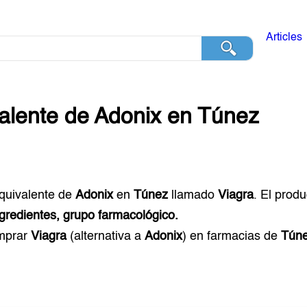
Articles
alente de
Adonix
en
Túnez
equivalente de
Adonix
en
Túnez
llamado
Viagra
. El prod
ngredientes, grupo farmacológico.
mprar
Viagra
(alternativa a
Adonix
) en farmacias de
Tún