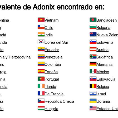
valente de
Adonix
encontrado en:
ntina
Vietnam
Bangladesh
ú
Chile
Bulgaria
adá
India
Nueva Zela
anda
Corea del Sur
Eslovenia
to
Ecuador
Austria
nia y Herzegovina
Venezuela
Sudáfrica
ano
Colombia
Alemania
rgia
España
México
nia
Portugal
Eslovaquia
andia
Irlanda
Bélgica
a
De Francia
Israel
ez
República Checa
Ucrania
án
Hungría
Estados Uni