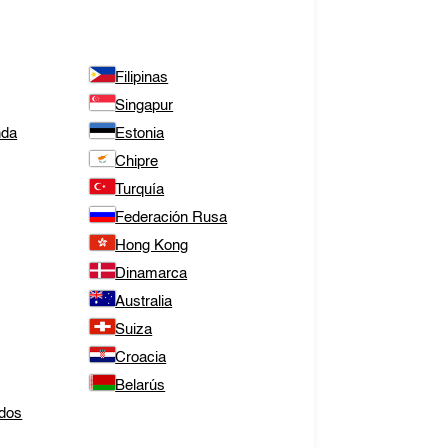
Filipinas
Singapur
nda
Estonia
Chipre
Turquía
Federación Rusa
Hong Kong
Dinamarca
Australia
Suiza
Croacia
Belarús
dos