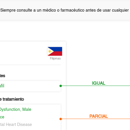
 Siempre consulte a un médico o farmacéutico antes de usar cualquie
Filipinas
tes
IGUAL
fil
e tratamiento
Dysfunction, Male
PARCIAL
nce
tal Heart Disease