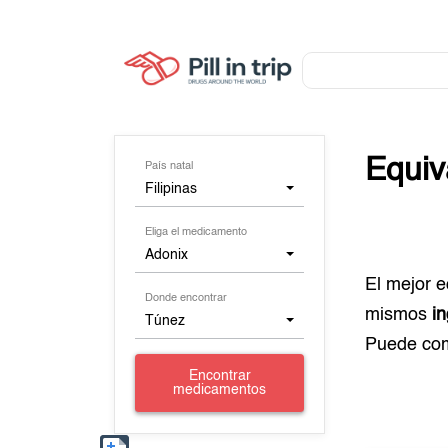
Equiv
País natal
Filipinas
Eliga el medicamento
Adonix
El mejor 
Donde encontrar
mismos
i
Túnez
Puede co
Encontrar
medicamentos