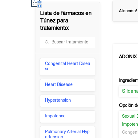
Atención!
Lista de fármacos en
Túnez
para
tratamiento:
ADONIX
Congenital Heart Disea
se
Ingredien
Heart Disease
Sildena
Hypertension
Opción d
Impotence
Sexual 
Impote
Pulmonary Arterial Hyp
Congeni
ertension