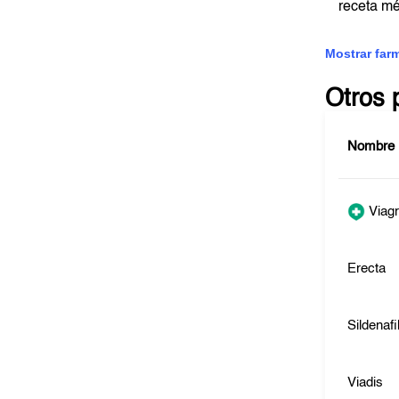
receta m
Mostrar far
Otros 
Nombre
Viag
Erecta
Sildenafi
Viadis