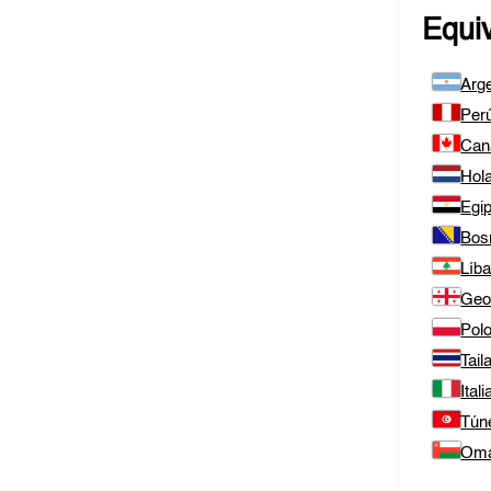
Equi
Arge
Per
Can
Hol
Egip
Bos
Líb
Geo
Polo
Tail
Itali
Tún
Om