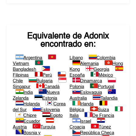
Equivalente de
Adonix
encontrado en:
Argentina
Líbano
Colombia
Vietnam
Alemania
Hong
Bangladesh
Kong
Georgia
Filipinas
Perú
España
México
Chile
Bulgaria
Dinamarca
Singapur
Canadá
Polonia
Portugal
India
Nueva
Eslovaquia
Zelanda
Estonia
Australia
Tailandia
Holanda
Corea
Irlanda
del Sur
Eslovenia
Bélgica
Suiza
Chipre
Egipto
Italia
De Francia
Ecuador
Israel
Austria
Turquía
Croacia
Túnez
Bosnia y
República Checa