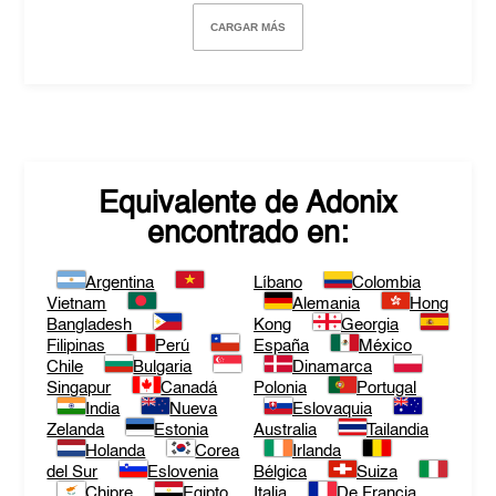
CARGAR MÁS
Equivalente de
Adonix
encontrado en:
Argentina
Líbano
Colombia
Vietnam
Alemania
Hong
Bangladesh
Kong
Georgia
Filipinas
Perú
España
México
Chile
Bulgaria
Dinamarca
Singapur
Canadá
Polonia
Portugal
India
Nueva
Eslovaquia
Zelanda
Estonia
Australia
Tailandia
Holanda
Corea
Irlanda
del Sur
Eslovenia
Bélgica
Suiza
Chipre
Egipto
Italia
De Francia