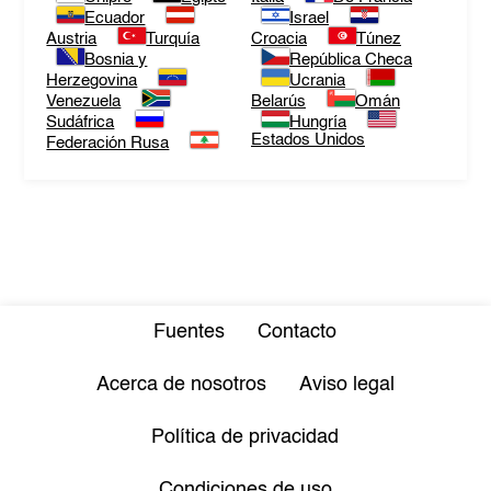
Ecuador
Israel
Austria
Turquía
Croacia
Túnez
Bosnia y
República Checa
Herzegovina
Ucrania
Venezuela
Belarús
Omán
Sudáfrica
Hungría
Estados Unidos
Federación Rusa
Fuentes
Contacto
Acerca de nosotros
Aviso legal
Política de privacidad
Condiciones de uso