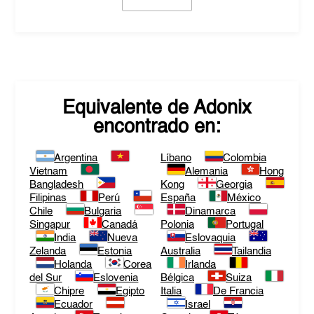
Equivalente de
Adonix
encontrado en:
Argentina
Líbano
Colombia
Vietnam
Alemania
Hong
Bangladesh
Kong
Georgia
Filipinas
Perú
España
México
Chile
Bulgaria
Dinamarca
Singapur
Canadá
Polonia
Portugal
India
Nueva
Eslovaquia
Zelanda
Estonia
Australia
Tailandia
Holanda
Corea
Irlanda
del Sur
Eslovenia
Bélgica
Suiza
Chipre
Egipto
Italia
De Francia
Ecuador
Israel