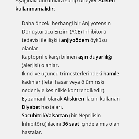
Aşağıdaki durumlara sahip bireyler
Aceten
kullanmamalıdır
:
Daha önceki herhangi bir Anjiyotensin
Dönüştürücü Enzim (ACE) İnhibitörü
tedavisi ile ilişkili
anjiyoödem
öyküsü
olanlar.
Kaptopril'e karşı bilinen
aşırı duyarlılığı
(alerjisi) olanlar.
İkinci ve üçüncü trimesterlerindeki
hamile
kadınlar (fetal hasar veya ölüm riski
nedeniyle kesinlikle kontrendikedir).
Eş zamanlı olarak
Aliskiren
ilacını kullanan
Diyabet
hastaları.
Sacubitril/Valsartan
(bir Neprilisin
İnhibitörü) ilacını
36 saat
içinde almış olan
hastalar.