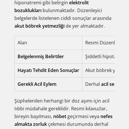
hiponatremi gibi belirgin
elektrolit
bozuklukları
bulunmaktadır. Düzenleyici
belgelerde listelenen ciddi sonuçlar arasında
akut böbrek yetmezliği
de yer almaktadır.
Alan
Resmi Düzenleyici A
Belgelenmiş Belirtiler
Şiddetli hipotansiyo
Hayatı Tehdit Eden Sonuçlar
Akut böbrek yetmezl
Gerekli Acil Eylem
Derhal
acil servis
ve
Şüphelenilen herhangi bir doz aşımı için acil
tıbbi müdahale gereklidir. Resmi kılavuzlar,
bireyin bayılması,
nöbet
geçirmesi veya
nefes
almakta zorluk
çekmesi durumunda derhal