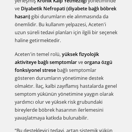
yerleşmiş
Kronik Kalp Yetmezliği
yönetiminde
ve
Diyabetik Nefropati (diyabete bağlı böbrek
hasarı)
gibi durumların ele alınmasında da
önemlidir. Bu kullanım yelpazesi, Aceten'i
uzun süreli tedavi planları için ilgili bir seçenek
haline getirmektedir.
Aceten'in temel rolü,
yüksek fizyolojik
aktiviteye bağlı semptomlar
ve
organa özgü
fonksiyonel strese
bağlı semptomlar
gösteren durumların yönetimine destek
olmaktır. İlaç, kalbi zayıflamış hastalarda genel
semptom yükünün yönetimine yaygın olarak
yardımcı olur ve yüksek risk grubundaki
bireylerde böbrek hasarının ilerlemesini
yavaşlatmaya katkıda bulunabilir.
“Bu destekleyici tedavi, artan sistemik yükün