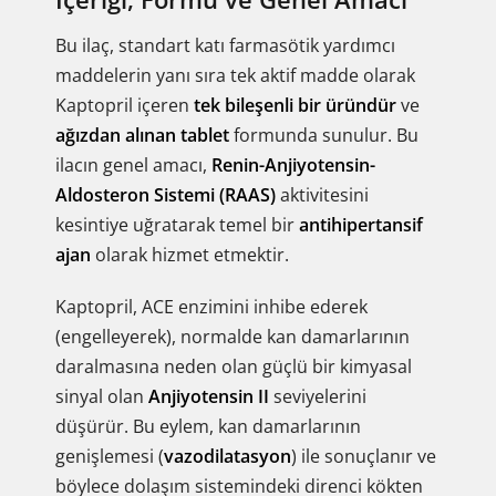
Bu ilaç, standart katı farmasötik yardımcı
maddelerin yanı sıra tek aktif madde olarak
Kaptopril içeren
tek bileşenli bir üründür
ve
ağızdan alınan tablet
formunda sunulur. Bu
ilacın genel amacı,
Renin-Anjiyotensin-
Aldosteron Sistemi (RAAS)
aktivitesini
kesintiye uğratarak temel bir
antihipertansif
ajan
olarak hizmet etmektir.
Kaptopril, ACE enzimini inhibe ederek
(engelleyerek), normalde kan damarlarının
daralmasına neden olan güçlü bir kimyasal
sinyal olan
Anjiyotensin II
seviyelerini
düşürür. Bu eylem, kan damarlarının
genişlemesi (
vazodilatasyon
) ile sonuçlanır ve
böylece dolaşım sistemindeki direnci kökten