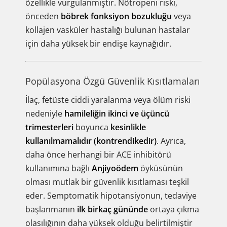
özellikle vurgulanmıştır. Nötropeni riski,
önceden
böbrek fonksiyon bozukluğu
veya
kollajen vasküler hastalığı bulunan hastalar
için daha yüksek bir endişe kaynağıdır.
Popülasyona Özgü Güvenlik Kısıtlamaları
İlaç, fetüste ciddi yaralanma veya ölüm riski
nedeniyle
hamileliğin ikinci ve üçüncü
trimesterleri
boyunca
kesinlikle
kullanılmamalıdır (kontrendikedir)
. Ayrıca,
daha önce herhangi bir ACE inhibitörü
kullanımına bağlı
Anjiyoödem
öyküsünün
olması mutlak bir güvenlik kısıtlaması teşkil
eder. Semptomatik hipotansiyonun, tedaviye
başlanmanın
ilk birkaç gününde
ortaya çıkma
olasılığının daha yüksek olduğu belirtilmiştir