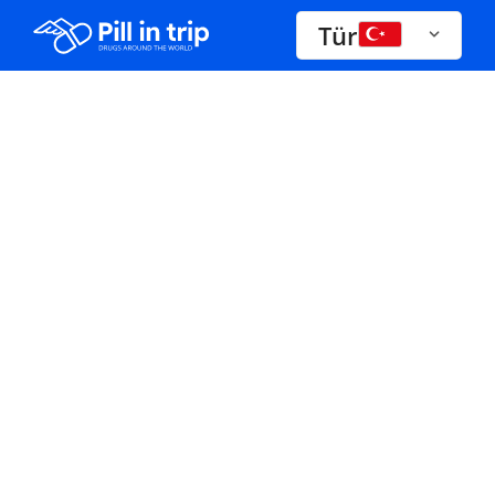
Tür
İlaçlar A-Z