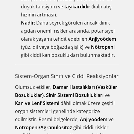
düşük tansiyon) ve
taşikardidir
(kalp atış
hızının artması).
Nadir:
Daha seyrek görülen ancak klinik
açıdan önemli riskler arasında, potansiyel
olarak yaşamı tehdit edebilen
Anjiyoödem
(yüz, dil veya boğazda şişlik) ve
Nötropeni
gibi ciddi kan bozuklukları bulunmaktadır.
Sistem-Organ Sınıfı ve Ciddi Reaksiyonlar
Olumsuz etkiler,
Damar Hastalıkları (Vasküler
Bozukluklar)
,
Sinir Sistemi Bozuklukları
ve
Kan ve Lenf Sistemi
dâhil olmak üzere çeşitli
organ sistemleri genelinde kategorize
edilmiştir. Resmi belgelerde,
Anjiyoödem
ve
Nötropeni/Agranülositoz
gibi ciddi riskler