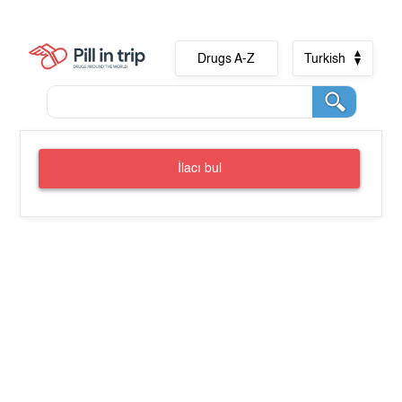
Drugs A-Z
Turkish
İlacı bul