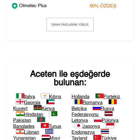
Olmetec Plus
60%
ÖZDEŞ
DAHA FAZLASINI YÜKLE
Aceten
ile eşdeğerde
bulunan:
İtalya
Kıbrıs
Hollanda
Portekiz
Georgia
Romanya
Kuveyt
Kenya
Belçika
Rusya
Hindistan
Federasyonu
Pakistan
Letonya
Polonya
Bangladeş
Tunus
Japonya
Lübnan
Endonezya
Yunanistan
Mısır
Tayland
Türkiye