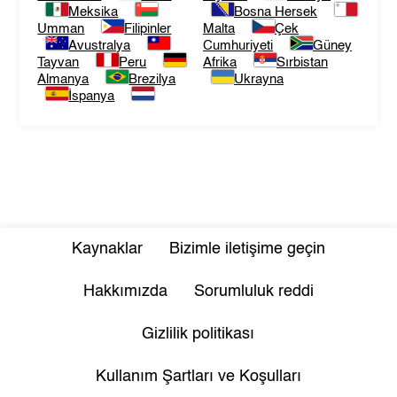
Meksika
Bosna Hersek
Umman
Filipinler
Malta
Çek
Avustralya
Cumhuriyeti
Güney
Tayvan
Peru
Afrika
Sırbistan
Almanya
Brezilya
Ukrayna
İspanya
Kaynaklar
Bizimle iletişime geçin
Hakkımızda
Sorumluluk reddi
Gizlilik politikası
Kullanım Şartları ve Koşulları