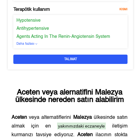
Terapötik kullanım
KISMI
Hypotensive
Antihypertensive
Agents Acting In The Renin-Angiotensin System
Daha fazlası
TALIMAT
Aceten
veya alernatifini
Malezya
ülkesinde nereden satın alabilirim
Aceten
veya alternatiflerini
Malezya
ülkesinde satın
yakınınızdaki eczaneyle
almak için en
iletişim
kurmanızı tavsiye ediyoruz.
Aceten
ilacının stokta