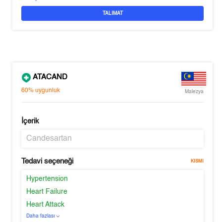
TALIMAT
ATACAND
60%
uygunluk
Malezya
İçerik
Candesartan
Tedavi seçeneği
KISMI
Hypertension
Heart Failure
Heart Attack
Daha fazlası