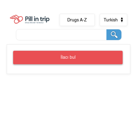
Drugs A-Z
Turkish
İlacı bul