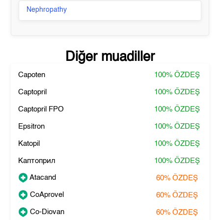
Nephropathy
Diğer muadiller
Capoten
100%
ÖZDEŞ
Captopril
100%
ÖZDEŞ
Captopril FPO
100%
ÖZDEŞ
Epsitron
100%
ÖZDEŞ
Katopil
100%
ÖZDEŞ
Каптоприл
100%
ÖZDEŞ
Atacand
60%
ÖZDEŞ
CoAprovel
60%
ÖZDEŞ
Co-Diovan
60%
ÖZDEŞ