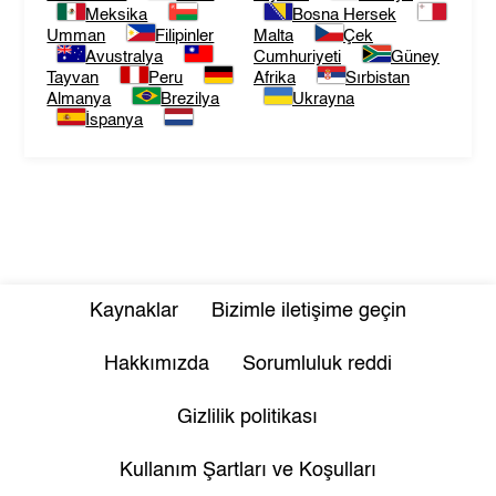
Meksika
Bosna Hersek
Umman
Filipinler
Malta
Çek
Avustralya
Cumhuriyeti
Güney
Tayvan
Peru
Afrika
Sırbistan
Almanya
Brezilya
Ukrayna
İspanya
Kaynaklar
Bizimle iletişime geçin
Hakkımızda
Sorumluluk reddi
Gizlilik politikası
Kullanım Şartları ve Koşulları