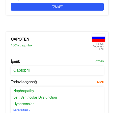
TALIMAT
CAPOTEN
Rusya
100%
uygunluk
Federasy
onu
İçerik
ÖZDEŞ
Captopril
Tedavi seçeneği
KISMI
Nephropathy
Left Ventricular Dysfunction
Hypertension
Daha fazlası