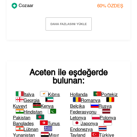
Cozaar
60%
ÖZDEŞ
DAHA FAZLASINI YÜKLE
Aceten
ile eşdeğerde
bulunan:
İtalya
Kıbrıs
Hollanda
Portekiz
Georgia
Romanya
Kuveyt
Kenya
Belçika
Rusya
Hindistan
Federasyonu
Pakistan
Letonya
Polonya
Bangladeş
Tunus
Japonya
Lübnan
Endonezya
Yunanistan
Mısır
Tayland
Türkiye