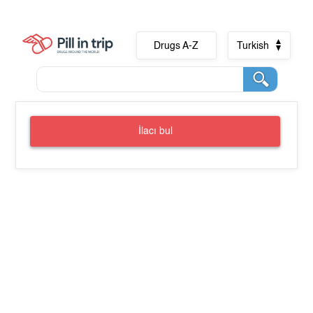
Drugs A-Z
Turkish
İlacı bul