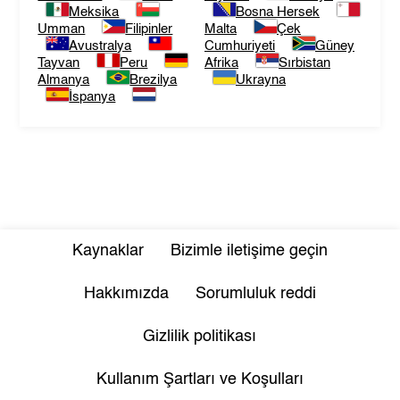
Meksika
Bosna Hersek
Umman
Filipinler
Malta
Çek
Avustralya
Cumhuriyeti
Güney
Tayvan
Peru
Afrika
Sırbistan
Almanya
Brezilya
Ukrayna
İspanya
Kaynaklar
Bizimle iletişime geçin
Hakkımızda
Sorumluluk reddi
Gizlilik politikası
Kullanım Şartları ve Koşulları