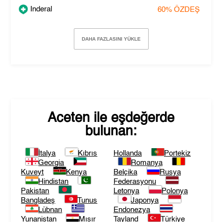
Inderal
60%
ÖZDEŞ
DAHA FAZLASINI YÜKLE
Aceten
ile eşdeğerde
bulunan:
İtalya
Kıbrıs
Hollanda
Portekiz
Georgia
Romanya
Kuveyt
Kenya
Belçika
Rusya
Hindistan
Federasyonu
Pakistan
Letonya
Polonya
Bangladeş
Tunus
Japonya
Lübnan
Endonezya
Yunanistan
Mısır
Tayland
Türkiye