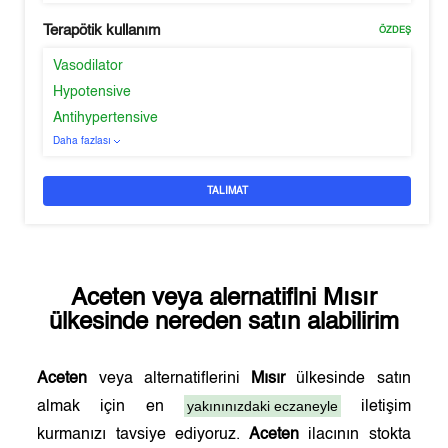
Terapötik kullanım
ÖZDEŞ
Vasodilator
Hypotensive
Antihypertensive
Daha fazlası
TALIMAT
Aceten
veya alernatifini
Mısır
ülkesinde nereden satın alabilirim
Aceten
veya alternatiflerini
Mısır
ülkesinde satın
yakınınızdaki eczaneyle
almak için en
iletişim
kurmanızı tavsiye ediyoruz.
Aceten
ilacının stokta