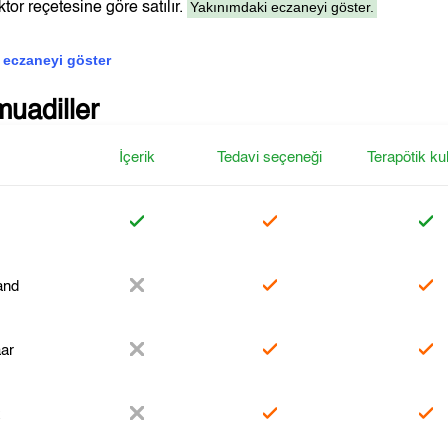
Yakınımdaki eczaneyi göster.
tor reçetesine göre satılır.
 eczaneyi göster
muadiller
İçerik
Tedavi seçeneği
Terapötik ku
and
ar
x