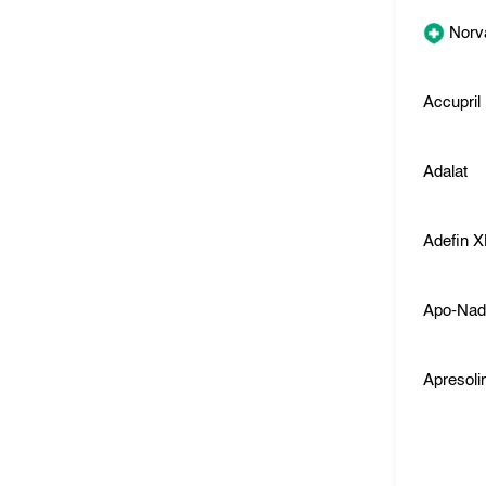
Norv
Accupril
Adalat
Adefin X
Apo-Nad
Apresoli