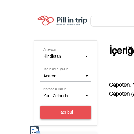
İçeri
Anavatan
Hindistan
İlacın adını yazın
Aceten
Capoten
,
Nerede bulunur
Capoten
(
Yeni Zelanda
İlacı bul