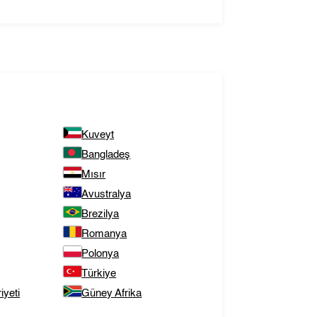
Kuveyt
Bangladeş
Mısır
Avustralya
Brezilya
Romanya
Polonya
Türkiye
yeti
Güney Afrika