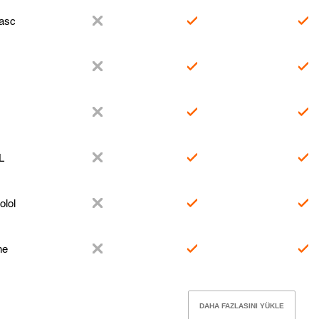
asc
L
olol
ne
DAHA FAZLASINI YÜKLE