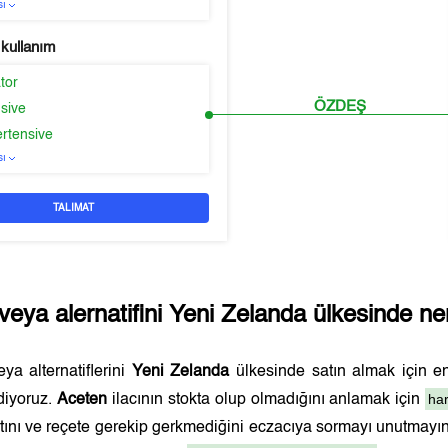
sı
 kullanım
tor
ÖZDEŞ
sive
ertensive
sı
TALIMAT
veya alernatifini
Yeni Zelanda
ülkesinde ner
ya alternatiflerini
Yeni Zelanda
ülkesinde satın almak için 
har
diyoruz.
Aceten
ilacının stokta olup olmadığını anlamak için
yatını ve reçete gerekip gerkmediğini eczacıya sormayı unutmayı