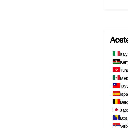
Acet
İtal
Ken
Tun
Mek
Tay
İsp
Belç
Jap
Bos
Sırb