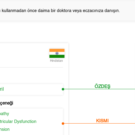
cı kullanmadan önce daima bir doktora veya eczacınıza danışın.
Hindistan
ÖZDEŞ
il
eçeneği
pathy
KISMI
tricular Dysfunction
nsion