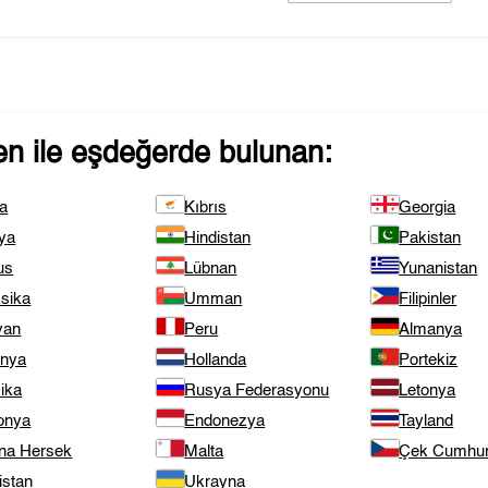
en
ile eşdeğerde bulunan:
ya
Kıbrıs
Georgia
ya
Hindistan
Pakistan
us
Lübnan
Yunanistan
sika
Umman
Filipinler
van
Peru
Almanya
anya
Hollanda
Portekiz
ika
Rusya Federasyonu
Letonya
onya
Endonezya
Tayland
na Hersek
Malta
Çek Cumhuri
istan
Ukrayna