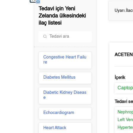
Tedavi için
Yeni
Uyarı.İla
Zelanda
ülkesindeki
ilaç listesi
ACETEN
Congestive Heart Failu
re
Diabetes Mellitus
İçerik
Captopr
Diabetic Kidney Diseas
e
Tedavi s
Nephro
Echocardiogram
Left Ven
Hyperte
Heart Attack