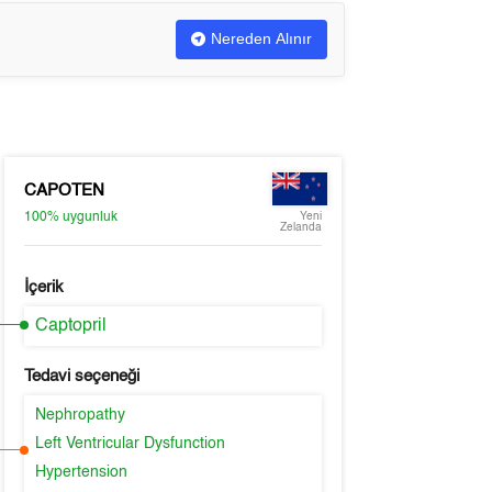
Nereden Alınır
CAPOTEN
100%
uygunluk
Yeni
Zelanda
İçerik
Captopril
Tedavi seçeneği
Nephropathy
Left Ventricular Dysfunction
Hypertension