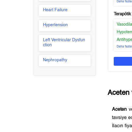
Daha fazla
Heart Failure
Terapötik
Vasodila
Hypertension
Hypoten
Antihyp
Left Ventricular Dysfun
ction
Daha fazla
Nephropathy
Aceten
Aceten
ve
tavsiye e
İlacın fi