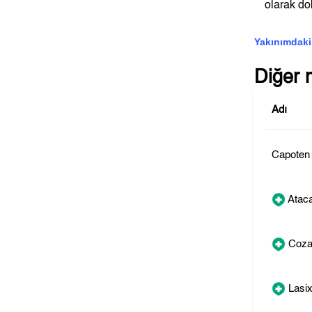
olarak dok
Yakınımdaki
Diğer 
Adı
Capoten
Atac
Coza
Lasi