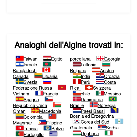
Analoghi dell'
Algine
trovati in:
Taiwan
Egitto
porcellana
Georgia
Israele
Lettonia
Bangladesh
Bulgaria
Austria
Canada
Lituania
India
Croazia
Svezia
Perù
Costa
Federazione Russa
Rica
Svizzera
Vietnam
Francia
chile
Messico
Spagna
Danimarca
Repubblica Ceca
Brasile
Norvegia
Oman
Macedonia
Paesi Bassi
Bosnia ed Erzegovina
Colombia
Corea del Sud
Myanmar
Filippine
Guatemala
Serbia
Tunisia
Belize
Ungheria
Portogallo