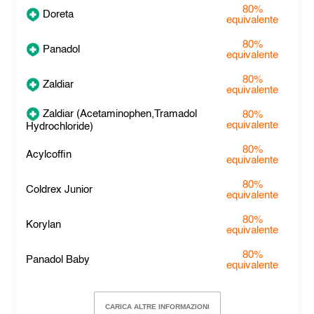
80%
Doreta
equivalente
80%
Panadol
equivalente
80%
Zaldiar
equivalente
Zaldiar (Acetaminophen,Tramadol
80%
equivalente
Hydrochloride)
80%
Acylcoffin
equivalente
80%
Coldrex Junior
equivalente
80%
Korylan
equivalente
80%
Panadol Baby
equivalente
CARICA ALTRE INFORMAZIONI