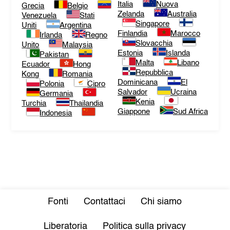
Italia
Nuova
Grecia
Belgio
Zelanda
Australia
Venezuela
Stati
Singapore
Uniti
Argentina
Finlandia
Marocco
Irlanda
Regno
Slovacchia
Unito
Malaysia
Estonia
Islanda
Pakistan
Malta
Libano
Ecuador
Hong
Repubblica
Kong
Romania
Dominicana
El
Polonia
Cipro
Salvador
Ucraina
Germania
Kenia
Turchia
Thailandia
Giappone
Sud Africa
Indonesia
Fonti
Contattaci
Chi siamo
Liberatoria
Politica sulla privacy