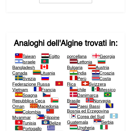
Analoghi dell'
Algine
trovati in:
Taiwan
Egitto
porcellana
Georgia
Israele
Lettonia
Bangladesh
Bulgaria
Austria
Canada
Lituania
India
Croazia
Svezia
Perù
Costa
Federazione Russa
Rica
Svizzera
Vietnam
Francia
chile
Messico
Spagna
Danimarca
Repubblica Ceca
Brasile
Norvegia
Oman
Macedonia
Paesi Bassi
Bosnia ed Erzegovina
Colombia
Corea del Sud
Myanmar
Filippine
Guatemala
Serbia
Tunisia
Belize
Ungheria
Portogallo