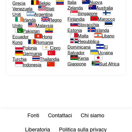
Italia
Nuova
Grecia
Belgio
Zelanda
Australia
Venezuela
Stati
Singapore
Uniti
Argentina
Finlandia
Marocco
Irlanda
Regno
Slovacchia
Unito
Malaysia
Estonia
Islanda
Pakistan
Malta
Libano
Ecuador
Hong
Repubblica
Kong
Romania
Dominicana
El
Polonia
Cipro
Salvador
Ucraina
Germania
Kenia
Turchia
Thailandia
Giappone
Sud Africa
Indonesia
Fonti
Contattaci
Chi siamo
Liberatoria
Politica sulla privacy