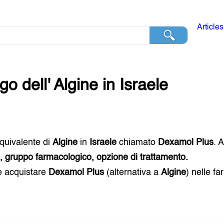
Articles
go dell'
Algine
in
Israele
 equivalente di
Algine
in
Israele
chiamato
Dexamol Plus
. 
i, gruppo farmacologico, opzione di trattamento.
e acquistare
Dexamol Plus
(alternativa a
Algine
) nelle f