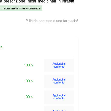
na prescrizione; molti medicinali in
Israele
macia nelle mie vicinanze.
Pillintrip.com non è una farmacia!
ia
Aggiungi al
100%
confronto
Aggiungi al
100%
confronto
Aggiungi al
100%
confronto