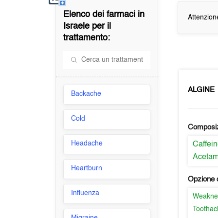
Elenco dei farmaci in
Attenzion
Israele
per il
trattamento:
ALGINE
Backache
Cold
Composi
Headache
Caffei
Aceta
Heartburn
Opzione d
Influenza
Weakne
Toothac