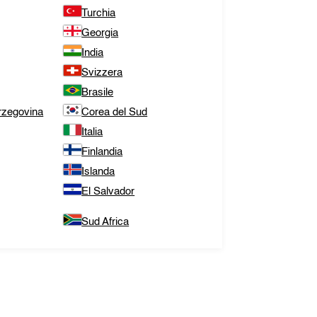
Turchia
Georgia
India
Svizzera
Brasile
rzegovina
Corea del Sud
Italia
Finlandia
Islanda
El Salvador
Sud Africa