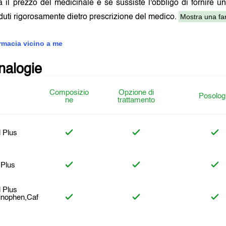
a il prezzo del medicinale e se sussiste l'obbligo di fornire u
Mostra una far
uti rigorosamente dietro prescrizione del medico.
armacia vicino a me
analogie
Composizio
Opzione di
Posolog
ne
trattamento
 Plus
 Plus
 Plus
inophen,Caf