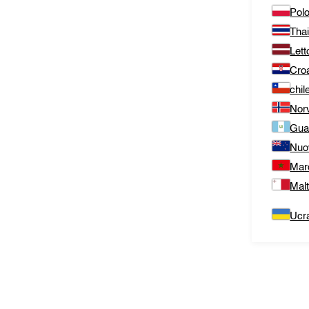
Polo
Thai
Lett
Cro
chil
Nor
Gua
Nuo
Mar
Mal
Ucr