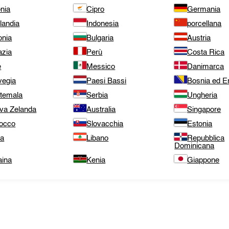
nia
Cipro
Germania
landia
Indonesia
porcellana
onia
Bulgaria
Austria
azia
Perù
Costa Rica
e
Messico
Danimarca
vegia
Paesi Bassi
Bosnia ed E
temala
Serbia
Ungheria
va Zelanda
Australia
Singapore
occo
Slovacchia
Estonia
ta
Libano
Repubblica
Dominicana
aina
Kenia
Giappone