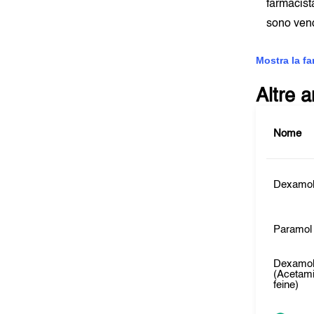
farmacist
sono vend
Mostra la f
Altre 
Nome
Dexamol
Paramol
Dexamol
(Acetam
feine)