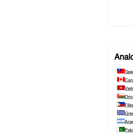
Analo
Tai
Can
Vie
Om
Fili
Gre
Arge
Pak