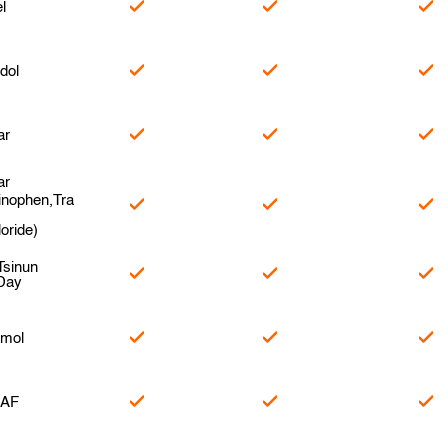
l
dol
ar
ar
inophen,Tra
oride)
Tsinun
 Day
mol
 AF