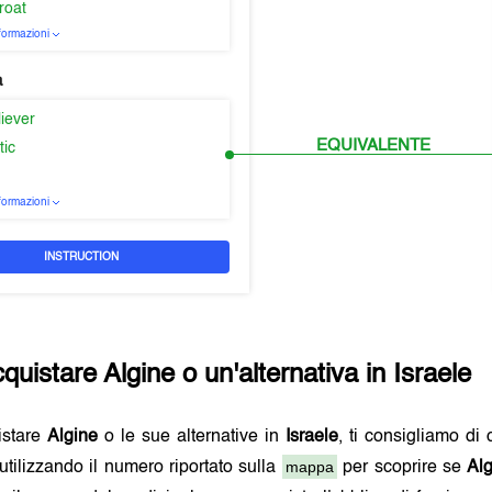
roat
nformazioni
a
liever
EQUIVALENTE
tic
nformazioni
INSTRUCTION
quistare
Algine
o un'alternativa in
Israele
istare
Algine
o le sue alternative in
Israele
, ti consigliamo di 
mappa
utilizzando il numero riportato sulla
per scoprire se
Al