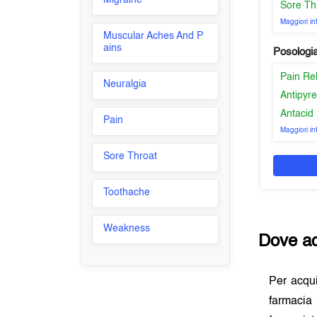
Migraine
Sore Th
Maggiori i
Muscular Aches And P
ains
Posologi
Pain Re
Neuralgia
Antipyre
Antacid
Pain
Maggiori i
Sore Throat
Toothache
Weakness
Dove ac
Per acqu
farmacia 