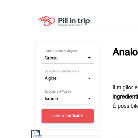
Analo
Il mio Paese di origine
Grecia
Scegliere una medicina
Algine
Il miglior
Scegliere il Paese
ingredient
Israele
È possibil
Cerca medicine