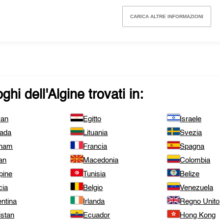
CARICA ALTRE INFORMAZIONI
ghi dell'
Algine
trovati in:
wan
Egitto
Israele
ada
Lituania
Svezia
tnam
Francia
Spagna
an
Macedonia
Colombia
ppine
Tunisia
Belize
cia
Belgio
Venezuela
ntina
Irlanda
Regno Unito
istan
Ecuador
Hong Kong