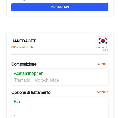
INSTRUCTION
HANTRACET
80%
conformità
Corea del
Sud
Composizione
PARZIALE
Acetaminophen
Tramadol Hydrochloride
Opzione di trattamento
PARZIALE
Pain
-
-