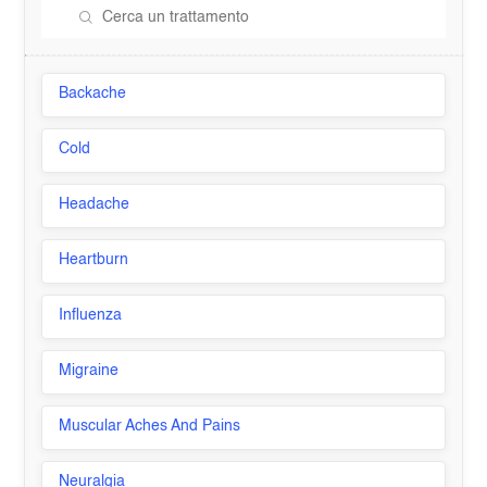
Backache
Cold
Headache
Heartburn
Influenza
Migraine
Muscular Aches And Pains
Neuralgia