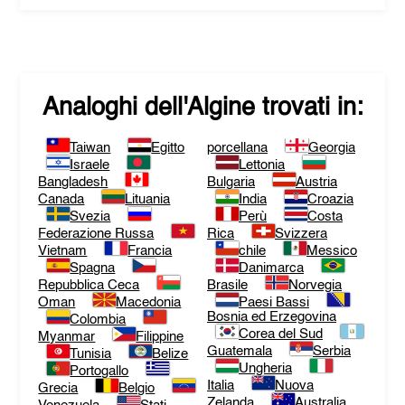
Analoghi dell'
Algine
trovati in:
Taiwan
Egitto
porcellana
Georgia
Israele
Lettonia
Bangladesh
Bulgaria
Austria
Canada
Lituania
India
Croazia
Svezia
Perù
Costa
Federazione Russa
Rica
Svizzera
Vietnam
Francia
chile
Messico
Spagna
Danimarca
Repubblica Ceca
Brasile
Norvegia
Oman
Macedonia
Paesi Bassi
Bosnia ed Erzegovina
Colombia
Corea del Sud
Myanmar
Filippine
Guatemala
Serbia
Tunisia
Belize
Ungheria
Portogallo
Italia
Nuova
Grecia
Belgio
Zelanda
Australia