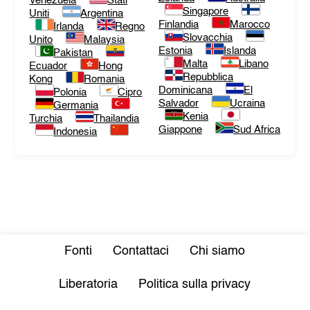
Venezuela
Stati
Singapore
Uniti
Argentina
Finlandia
Marocco
Irlanda
Regno
Slovacchia
Unito
Malaysia
Estonia
Islanda
Pakistan
Malta
Libano
Ecuador
Hong
Repubblica
Kong
Romania
Dominicana
El
Polonia
Cipro
Salvador
Ucraina
Germania
Kenia
Turchia
Thailandia
Giappone
Sud Africa
Indonesia
Fonti
Contattaci
Chi siamo
Liberatoria
Politica sulla privacy