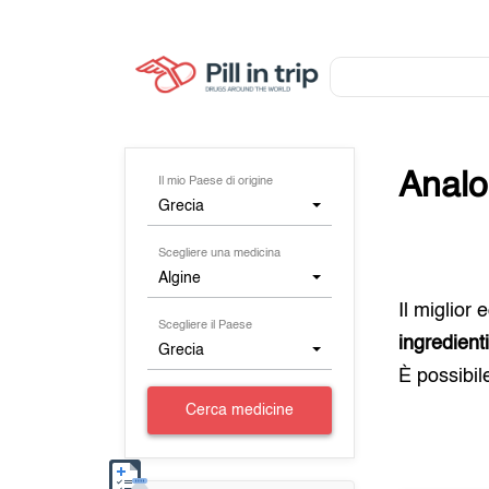
Analo
Il mio Paese di origine
Grecia
Scegliere una medicina
Algine
Il miglior
Scegliere il Paese
ingredient
Grecia
È possibil
Cerca medicine