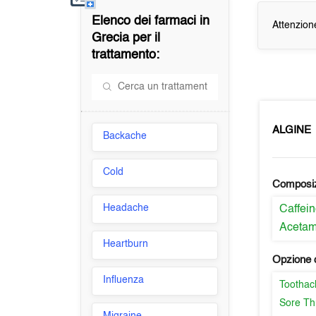
Elenco dei farmaci in
Attenzion
Grecia
per il
trattamento:
ALGINE
Backache
Cold
Composi
Headache
Caffei
Aceta
Heartburn
Opzione d
Influenza
Toothac
Sore Th