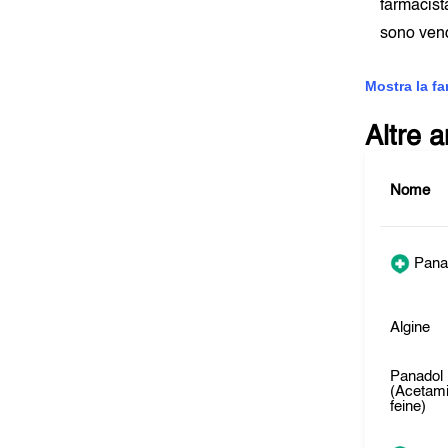
farmacist
sono vend
Mostra la f
Altre 
Nome
Panad
Algine
Panadol 
(Acetam
feine)