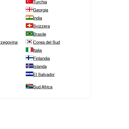
Turchia
Georgia
India
Svizzera
Brasile
rzegovina
Corea del Sud
Italia
Finlandia
Islanda
El Salvador
Sud Africa