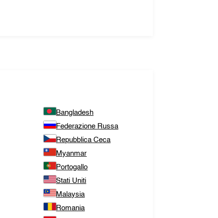
Bangladesh
Federazione Russa
Repubblica Ceca
Myanmar
Portogallo
Stati Uniti
Malaysia
Romania