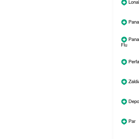
Lonal
Pana
Panad
Flu
Perfa
Zaldi
Depo
Par