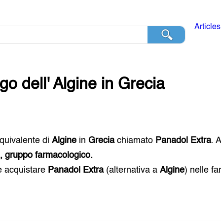
Articles
go dell'
Algine
in
Grecia
 equivalente di
Algine
in
Grecia
chiamato
Panadol Extra
. 
i, gruppo farmacologico.
e acquistare
Panadol Extra
(alternativa a
Algine
) nelle f