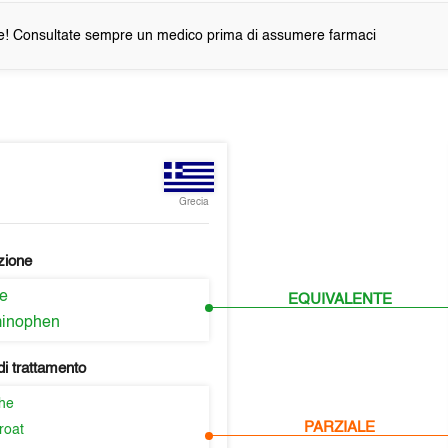
e! Consultate sempre un medico prima di assumere farmaci
Grecia
zione
ne
EQUIVALENTE
minophen
i trattamento
he
PARZIALE
roat