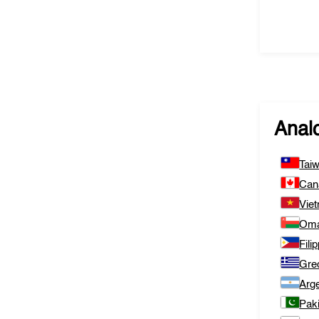
Analo
Tai
Can
Vie
Om
Fili
Gre
Arge
Pak