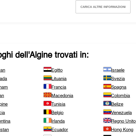
CARICA ALTRE INFORMAZIONI
ghi dell'
Algine
trovati in:
wan
Egitto
Israele
ada
Lituania
Svezia
tnam
Francia
Spagna
an
Macedonia
Colombia
ppine
Tunisia
Belize
cia
Belgio
Venezuela
ntina
Irlanda
Regno Unito
istan
Ecuador
Hong Kong