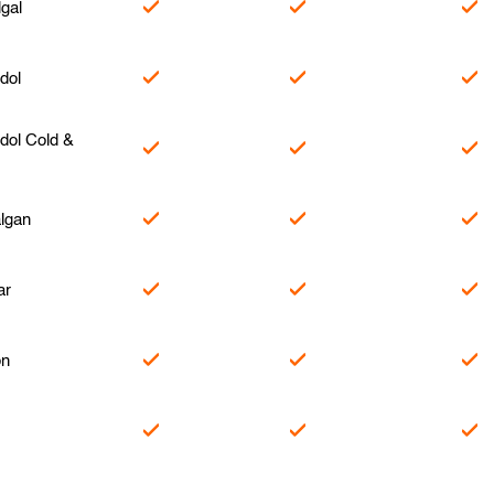
gal
dol
ol Cold &
lgan
ar
n