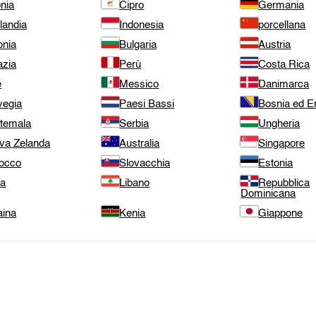
nia
Cipro
Germania
landia
Indonesia
porcellana
onia
Bulgaria
Austria
azia
Perù
Costa Rica
e
Messico
Danimarca
vegia
Paesi Bassi
Bosnia ed E
temala
Serbia
Ungheria
va Zelanda
Australia
Singapore
occo
Slovacchia
Estonia
ta
Libano
Repubblica
Dominicana
aina
Kenia
Giappone