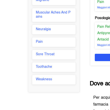
Migraine
Pain
Maggiori i
Muscular Aches And P
ains
Posologi
Pain Re
Neuralgia
Antipyre
Antacid
Pain
Maggiori i
Sore Throat
Toothache
Weakness
Dove ac
Per acqu
farmacia 