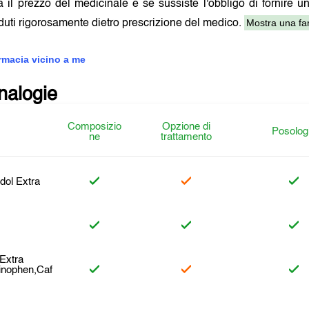
a il prezzo del medicinale e se sussiste l'obbligo di fornire u
Mostra una far
uti rigorosamente dietro prescrizione del medico.
armacia vicino a me
analogie
Composizio
Opzione di
Posolog
ne
trattamento
ol Extra
Extra
inophen,Caf