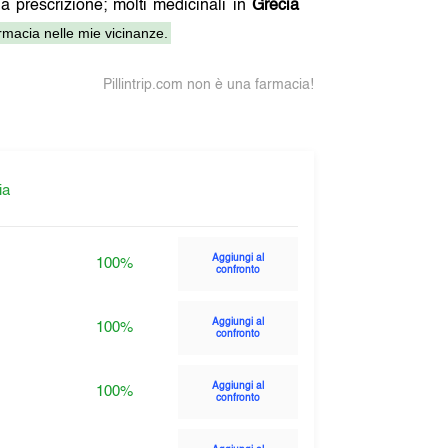
na prescrizione; molti medicinali in
Grecia
macia nelle mie vicinanze.
Pillintrip.com non è una farmacia!
ia
Aggiungi al
100%
confronto
Aggiungi al
100%
confronto
Aggiungi al
100%
confronto