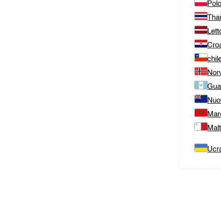
Polo
Thai
Lett
Cro
chil
Nor
Gua
Nuo
Mar
Mal
Ucr