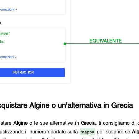
nformazioni
a
liever
EQUIVALENTE
tic
nformazioni
INSTRUCTION
quistare
Algine
o un'alternativa in
Grecia
istare
Algine
o le sue alternative in
Grecia
, ti consigliamo di 
mappa
utilizzando il numero riportato sulla
per scoprire se
Al