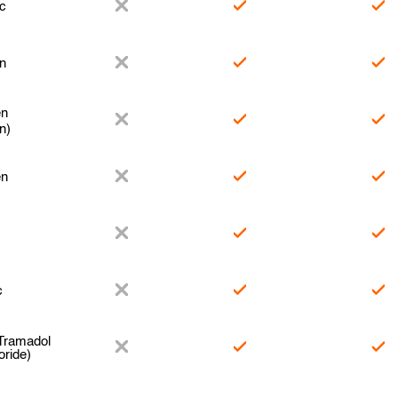
c
en
en
n)
en
c
Tramadol
oride)