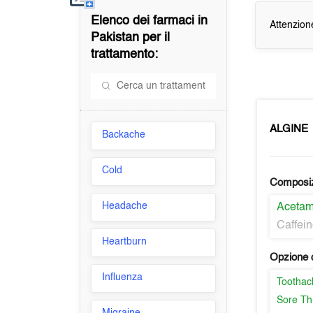
Elenco dei farmaci in
Attenzion
Pakistan
per il
trattamento:
ALGINE
Backache
Cold
Composi
Headache
Aceta
Caffei
Heartburn
Opzione d
Influenza
Toothac
Sore Th