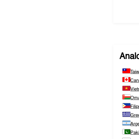
Analo
Tai
Can
Vie
Om
Fili
Gre
Arge
Pak