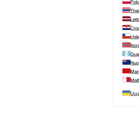
Polo
Thai
Lett
Cro
chil
Nor
Gua
Nuo
Mar
Mal
Ucr