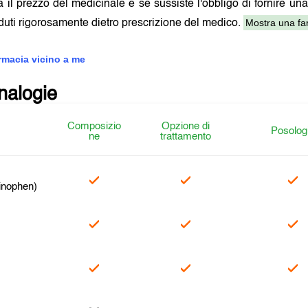
a il prezzo del medicinale e se sussiste l'obbligo di fornire una
Mostra una far
uti rigorosamente dietro prescrizione del medico.
armacia vicino a me
analogie
Composizio
Opzione di
Posolog
ne
trattamento
inophen)