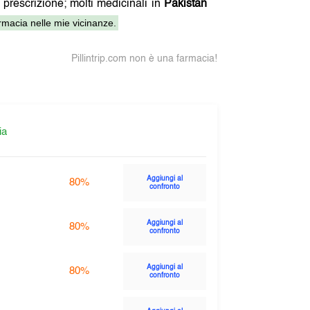
 prescrizione; molti medicinali in
Pakistan
macia nelle mie vicinanze.
Pillintrip.com non è una farmacia!
ia
Aggiungi al
80%
confronto
Aggiungi al
80%
confronto
Aggiungi al
80%
confronto