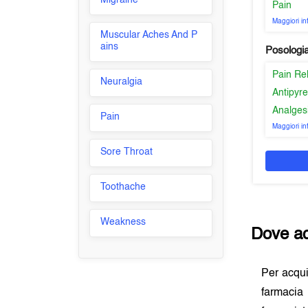
Migraine
Pain
Maggiori i
Muscular Aches And P
ains
Posologi
Pain Re
Neuralgia
Antipyre
Analges
Pain
Maggiori i
Sore Throat
Toothache
Weakness
Dove ac
Per acqu
farmacia 