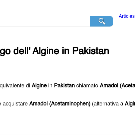
Articles
go dell'
Algine
in
Pakistan
 equivalente di
Algine
in
Pakistan
chiamato
Amadol (Acet
e acquistare
Amadol (Acetaminophen)
(alternativa a
Algi