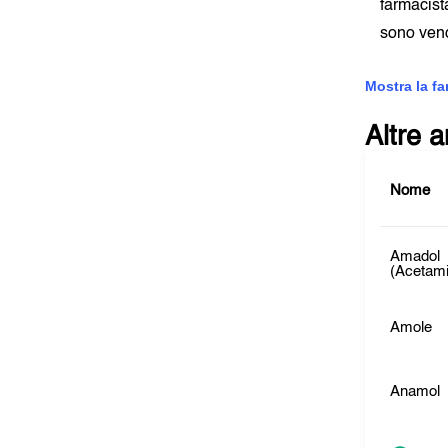
farmacist
sono vend
Mostra la f
Altre 
Nome
Amadol
(Acetam
Amole
Anamol