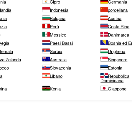
nia
Cipro
Germania
landia
Indonesia
porcellana
onia
Bulgaria
Austria
azia
Perù
Costa Rica
e
Messico
Danimarca
vegia
Paesi Bassi
Bosnia ed E
temala
Serbia
Ungheria
va Zelanda
Australia
Singapore
occo
Slovacchia
Estonia
ta
Libano
Repubblica
Dominicana
aina
Kenia
Giappone