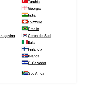
Turchia
Georgia
India
Svizzera
Brasile
rzegovina
Corea del Sud
Italia
Finlandia
Islanda
El Salvador
Sud Africa