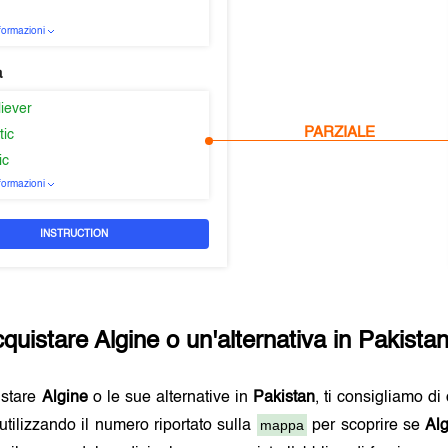
nformazioni
a
liever
PARZIALE
tic
ic
nformazioni
INSTRUCTION
quistare
Algine
o un'alternativa in
Pakista
istare
Algine
o le sue alternative in
Pakistan
, ti consigliamo di
mappa
utilizzando il numero riportato sulla
per scoprire se
Al