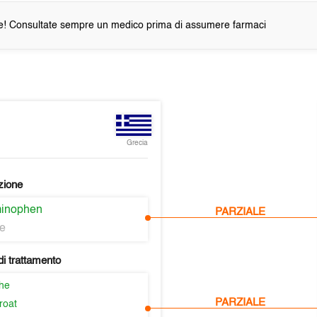
e! Consultate sempre un medico prima di assumere farmaci
Grecia
zione
minophen
PARZIALE
ne
i trattamento
he
PARZIALE
roat