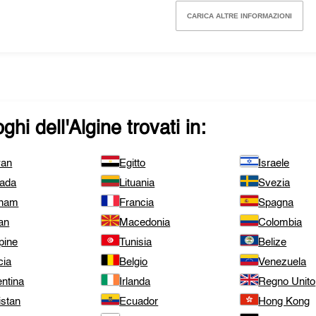
CARICA ALTRE INFORMAZIONI
ghi dell'
Algine
trovati in:
wan
Egitto
Israele
ada
Lituania
Svezia
tnam
Francia
Spagna
an
Macedonia
Colombia
ppine
Tunisia
Belize
cia
Belgio
Venezuela
ntina
Irlanda
Regno Unito
istan
Ecuador
Hong Kong