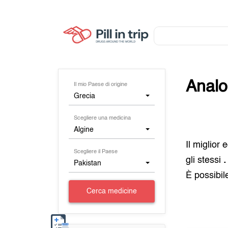
Analo
Il mio Paese di origine
Grecia
Scegliere una medicina
Algine
Il miglior
Scegliere il Paese
gli stessi
.
Pakistan
È possibil
Cerca medicine