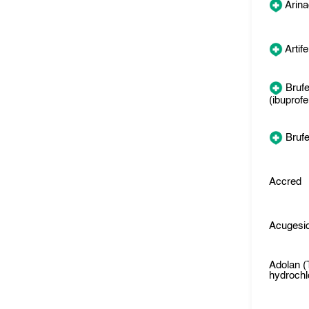
Arina
Artif
Bruf
(ibuprofe
Bruf
Accred
Acugesi
Adolan (
hydrochl