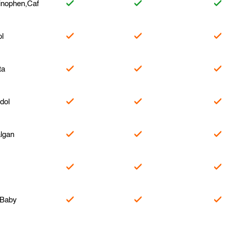
inophen,Caf
l
ta
dol
lgan
 Baby