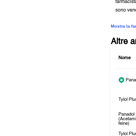
farmacist
sono vend
Mostra la f
Altre 
Nome
Panad
Tylol Plu
Panadol 
(Acetam
feine)
Tylol Plu