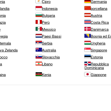
nia
Cipro
Germania
landia
Indonesia
porcellana
onia
Bulgaria
Austria
azia
Perù
Costa Rica
e
Messico
Danimarca
vegia
Paesi Bassi
Bosnia ed E
temala
Serbia
Ungheria
va Zelanda
Australia
Singapore
occo
Slovacchia
Estonia
ta
Libano
Repubblica
Dominicana
aina
Kenia
Giappone