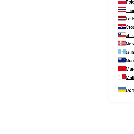
Polo
Thai
Lett
Cro
chil
Nor
Gua
Nuo
Mar
Mal
Ucr