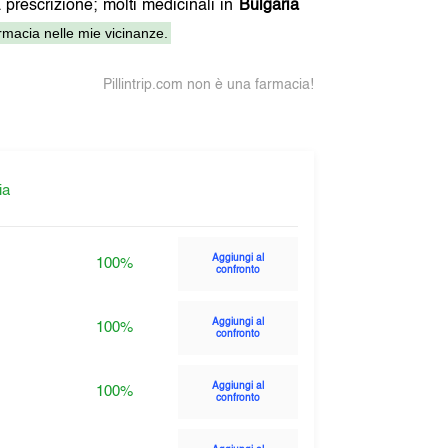
a prescrizione; molti medicinali in
Bulgaria
macia nelle mie vicinanze.
Pillintrip.com non è una farmacia!
ia
Aggiungi al
100%
confronto
Aggiungi al
100%
confronto
Aggiungi al
100%
confronto