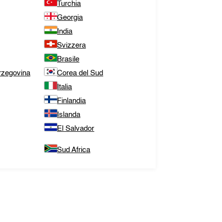
Turchia
Georgia
India
Svizzera
Brasile
rzegovina
Corea del Sud
Italia
Finlandia
Islanda
El Salvador
Sud Africa