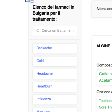
Elenco dei farmaci in
Attenzion
Bulgaria
per il
trattamento:
ALGINE
Backache
Cold
Composi
Headache
Caffei
Aceta
Heartburn
Opzione d
Influenza
Toothac
Sore Th