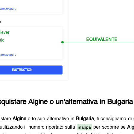
nformazioni
a
liever
EQUIVALENTE
tic
nformazioni
INSTRUCTION
quistare
Algine
o un'alternativa in
Bulgaria
istare
Algine
o le sue alternative in
Bulgaria
, ti consigliamo di
mappa
utilizzando il numero riportato sulla
per scoprire se
Al