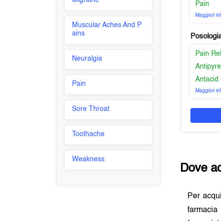
Migraine
Pain
Maggiori i
Muscular Aches And P
ains
Posologi
Pain Re
Neuralgia
Antipyre
Antacid
Pain
Maggiori i
Sore Throat
Toothache
Weakness
Dove ac
Per acqu
farmacia 