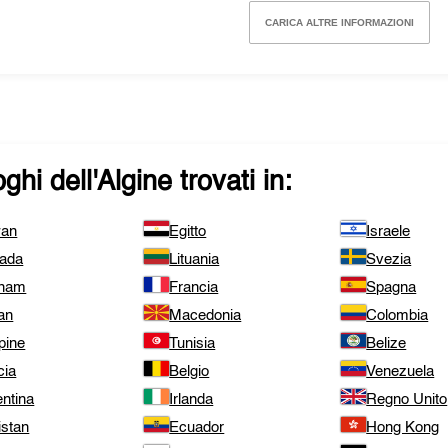
CARICA ALTRE INFORMAZIONI
ghi dell'
Algine
trovati in:
wan
Egitto
Israele
ada
Lituania
Svezia
tnam
Francia
Spagna
an
Macedonia
Colombia
ppine
Tunisia
Belize
cia
Belgio
Venezuela
ntina
Irlanda
Regno Unito
istan
Ecuador
Hong Kong