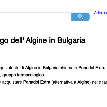
Articles
go dell'
Algine
in
Bulgaria
 equivalente di
Algine
in
Bulgaria
chiamato
Panadol Extra
i, gruppo farmacologico.
e acquistare
Panadol Extra
(alternativa a
Algine
) nelle f