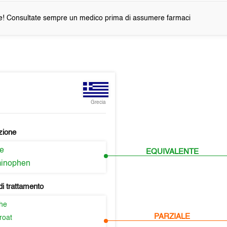
e! Consultate sempre un medico prima di assumere farmaci
Grecia
zione
ne
EQUIVALENTE
minophen
i trattamento
he
PARZIALE
roat