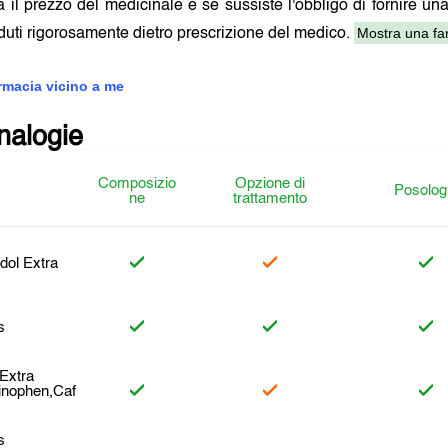
a il prezzo del medicinale e se sussiste l'obbligo di fornire un
Mostra una far
uti rigorosamente dietro prescrizione del medico.
armacia vicino a me
analogie
Composizio
Opzione di
Posolog
ne
trattamento
ol Extra
s
Extra
inophen,Caf
s