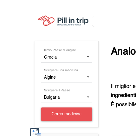
Analo
Il mio Paese di origine
Grecia
Scegliere una medicina
Algine
Il miglior
Scegliere il Paese
ingredient
Bulgaria
È possibil
Cerca medicine