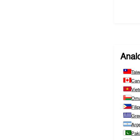
Analo
Tai
Can
Vie
Om
Fili
Gre
Arge
Pak