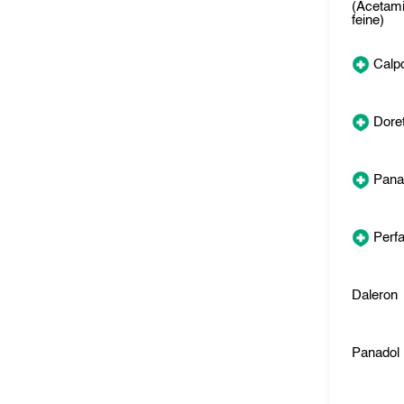
(Acetam
feine)
Calpo
Dore
Pana
Perfa
Daleron
Panadol