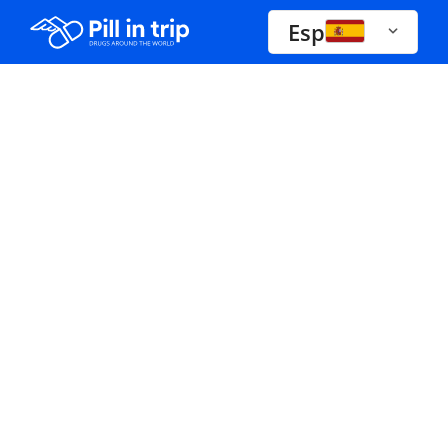
Esp
Drogas A-Z