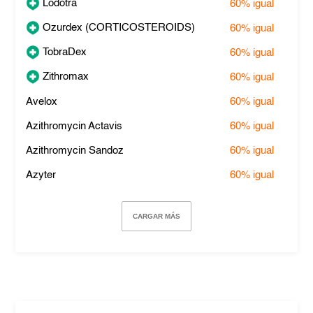
Lodotra
60%
igual
Ozurdex (CORTICOSTEROIDS)
60%
igual
TobraDex
60%
igual
Zithromax
60%
igual
Avelox
60%
igual
Azithromycin Actavis
60%
igual
Azithromycin Sandoz
60%
igual
Azyter
60%
igual
CARGAR MÁS