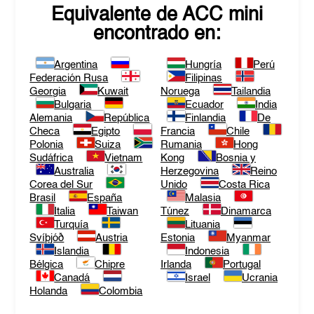
Equivalente de
ACC mini
encontrado en:
Argentina
Hungría
Perú
Federación Rusa
Filipinas
Georgia
Kuwait
Noruega
Tailandia
Bulgaria
Ecuador
India
Alemania
República
Finlandia
De
Checa
Egipto
Francia
Chile
Polonia
Suiza
Rumania
Hong
Sudáfrica
Vietnam
Kong
Bosnia y
Australia
Herzegovina
Reino
Corea del Sur
Unido
Costa Rica
Brasil
España
Malasia
Italia
Taiwan
Túnez
Dinamarca
Turquía
Lituania
Svíþjóð
Austria
Estonia
Myanmar
Islandia
Indonesia
Bélgica
Chipre
Irlanda
Portugal
Canadá
Israel
Ucrania
Holanda
Colombia