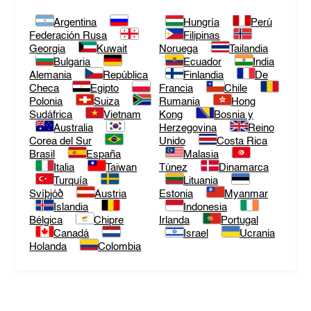
Argentina
Hungría
Perú
Federación Rusa
Filipinas
Georgia
Kuwait
Noruega
Tailandia
Bulgaria
Ecuador
India
Alemania
República
Finlandia
De
Checa
Egipto
Francia
Chile
Polonia
Suiza
Rumania
Hong
Sudáfrica
Vietnam
Kong
Bosnia y
Australia
Herzegovina
Reino
Corea del Sur
Unido
Costa Rica
Brasil
España
Malasia
Italia
Taiwan
Túnez
Dinamarca
Turquía
Lituania
Svíþjóð
Austria
Estonia
Myanmar
Islandia
Indonesia
Bélgica
Chipre
Irlanda
Portugal
Canadá
Israel
Ucrania
Holanda
Colombia