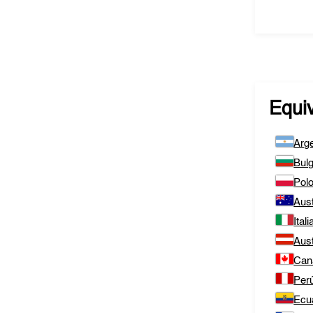
Equi
Arge
Bulg
Polo
Aust
Itali
Aust
Can
Per
Ecu