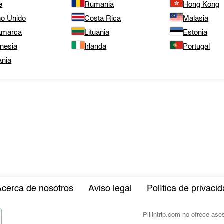
e
Rumania
Hong Kong
no Unido
Costa Rica
Malasia
amarca
Lituania
Estonia
onesia
Irlanda
Portugal
ania
Acerca de nosotros
Aviso legal
Política de privaci
Pillintrip.com no ofrece as