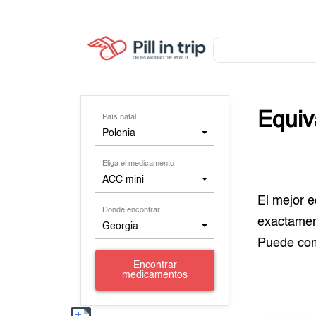
Equiv
País natal
Polonia
Eliga el medicamento
ACC mini
El mejor 
Donde encontrar
exactamen
Georgia
Puede co
Encontrar
medicamentos