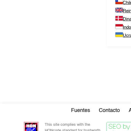
Chil
Rei
Din
Ind
Ucr
Fuentes
Contacto
This site complies with the
HONcode standard for trustworth