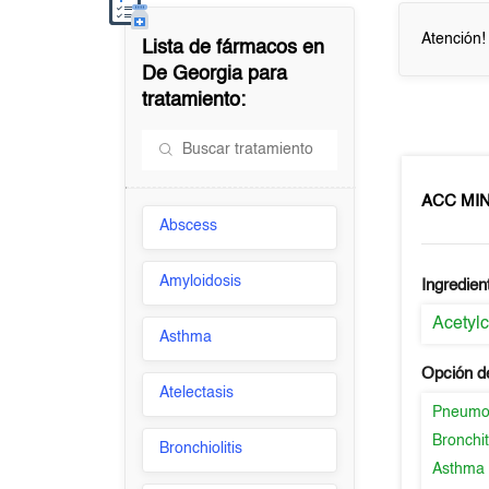
Atención!
Lista de fármacos en
De Georgia
para
tratamiento:
ACC MIN
Abscess
Amyloidosis
Ingredien
Acetylc
Asthma
Opción d
Atelectasis
Pneumo
Bronchit
Bronchiolitis
Asthma