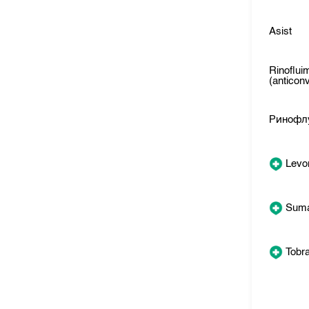
Asist
Rinoflui
(anticon
Ринофл
Levo
Sum
Tobr