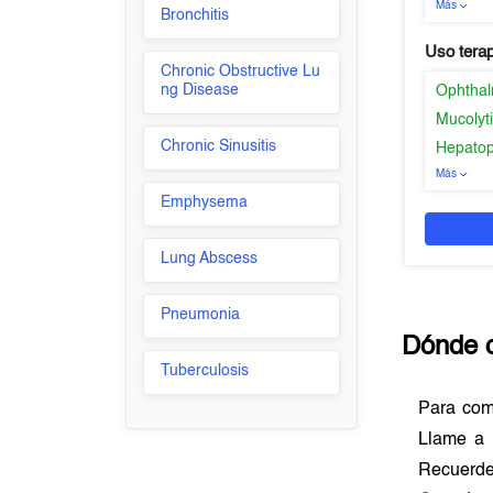
Más
Bronchitis
Uso tera
Chronic Obstructive Lu
ng Disease
Ophthal
Mucolyt
Chronic Sinusitis
Hepatop
Más
Emphysema
Lung Abscess
Pneumonia
Dónde 
Tuberculosis
Para co
Llame a 
Recuerde