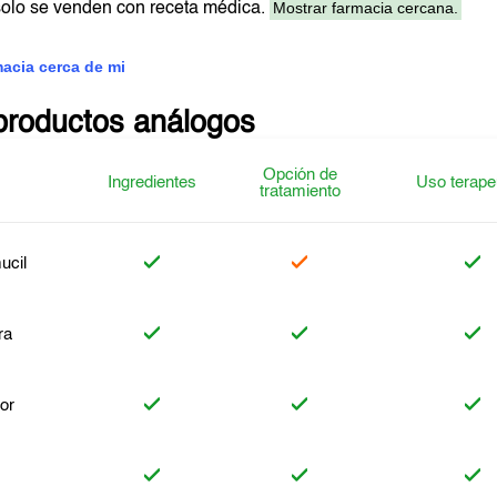
Mostrar farmacia cercana.
olo se venden con receta médica.
macia cerca de mi
productos análogos
Opción de
Ingredientes
Uso terape
tratamiento
ucil
ra
or