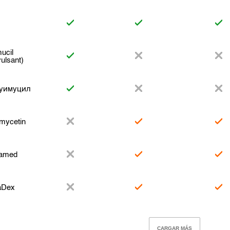
mucil
vulsant)
уимуцил
mycetin
amed
aDex
CARGAR MÁS