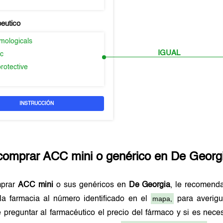
peutico
mologicals
IGUAL
ic
rotective
INSTRUCCIÓN
comprar
ACC mini
o genérico en
De Georg
mprar
ACC mini
o sus genéricos en
De Georgia
, le recomend
mapa,
la farmacia al número identificado en el
para averigu
 preguntar al farmacéutico el precio del fármaco y si es nec