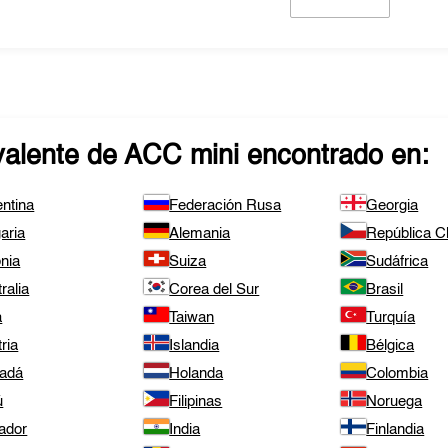
valente de
ACC mini
encontrado en:
ntina
Federación Rusa
Georgia
aria
Alemania
República 
nia
Suiza
Sudáfrica
ralia
Corea del Sur
Brasil
a
Taiwan
Turquía
ria
Islandia
Bélgica
adá
Holanda
Colombia
ú
Filipinas
Noruega
ador
India
Finlandia