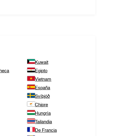
Kuwait
Checa
Egipto
Vietnam
España
Svíþjóð
Chipre
Hungría
Tailandia
De Francia