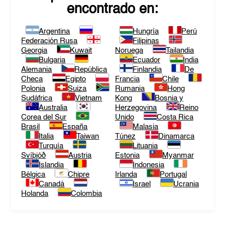
encontrado en:
Argentina
Hungría
Perú
Federación Rusa
Filipinas
Georgia
Kuwait
Noruega
Tailandia
Bulgaria
Ecuador
India
Alemania
República
Finlandia
De
Checa
Egipto
Francia
Chile
Polonia
Suiza
Rumania
Hong
Sudáfrica
Vietnam
Kong
Bosnia y
Australia
Herzegovina
Reino
Corea del Sur
Unido
Costa Rica
Brasil
España
Malasia
Italia
Taiwan
Túnez
Dinamarca
Turquía
Lituania
Svíþjóð
Austria
Estonia
Myanmar
Islandia
Indonesia
Bélgica
Chipre
Irlanda
Portugal
Canadá
Israel
Ucrania
Holanda
Colombia