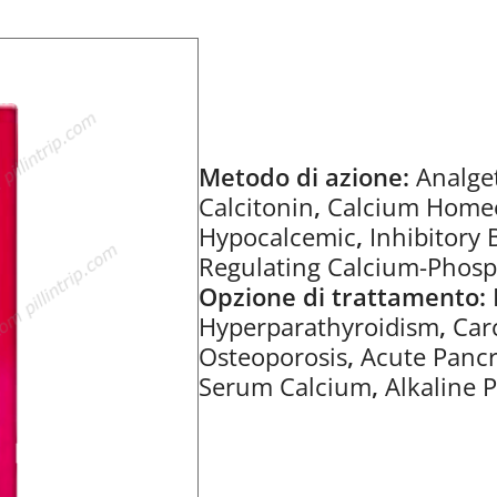
Metodo di azione:
Analge
Calcitonin
,
Calcium Homeo
Hypocalcemic
,
Inhibitory
Regulating Calcium-Phos
Opzione di trattamento:
Hyperparathyroidism
,
Car
Osteoporosis
,
Acute Pancr
Serum Calcium
,
Alkaline 