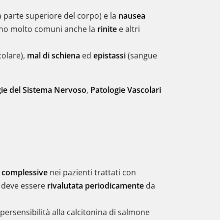
a parte superiore del corpo) e la
nausea
 sono molto comuni anche la
rinite
e altri
colare),
mal di schiena
ed
epistassi
(sangue
ie del Sistema Nervoso
,
Patologie Vascolari
à complessive
nei pazienti trattati con
a deve essere
rivalutata periodicamente
da
'ipersensibilità alla calcitonina di salmone