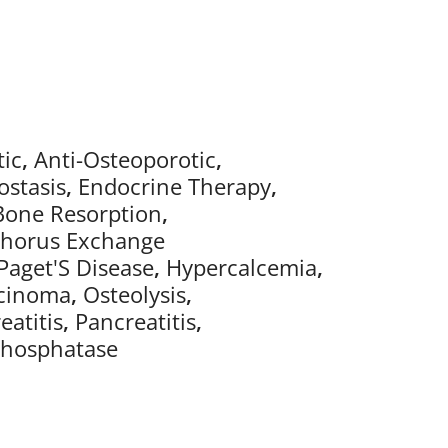
tic
,
Anti-Osteoporotic
,
stasis
,
Endocrine Therapy
,
 Bone Resorption
,
phorus Exchange
Paget'S Disease
,
Hypercalcemia
,
cinoma
,
Osteolysis
,
eatitis
,
Pancreatitis
,
Phosphatase