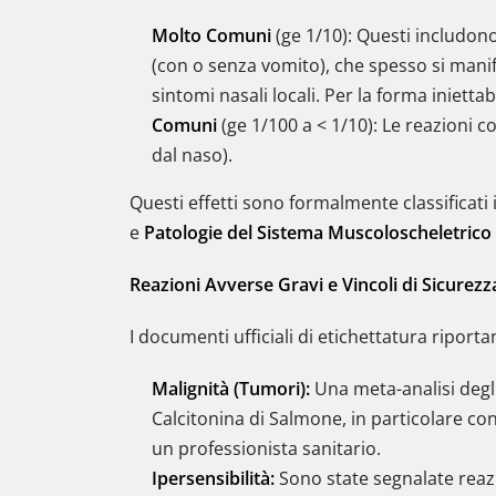
Molto Comuni
(ge 1/10): Questi includon
(con o senza vomito), che spesso si manif
sintomi nasali locali. Per la forma iniettabil
Comuni
(ge 1/100 a < 1/10): Le reazion
dal naso).
Questi effetti sono formalmente classificati i
e
Patologie del Sistema Muscoloscheletrico
Reazioni Avverse Gravi e Vincoli di Sicurezz
I documenti ufficiali di etichettatura riporta
Malignità (Tumori):
Una meta-analisi degli
Calcitonina di Salmone, in particolare co
un professionista sanitario.
Ipersensibilità:
Sono state segnalate reazio