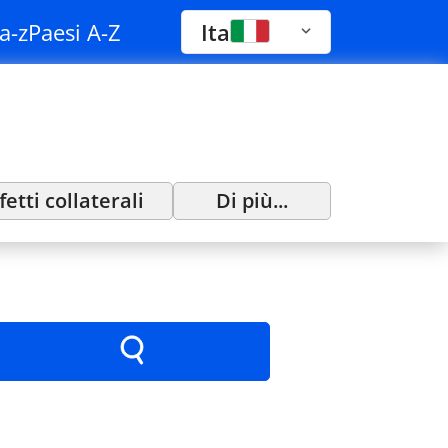
a-z
Paesi A-Z
Ita
fetti collaterali
Di più...