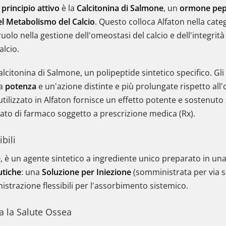
i
principio attivo
è la
Calcitonina di Salmone
, un
ormone pept
el Metabolismo del Calcio
. Questo colloca Alfaton nella cate
ruolo nella gestione dell'omeostasi del calcio e dell'integrità
alcio.
alcitonina di Salmone, un polipeptide sintetico specifico. Gli
na
potenza
e un'azione distinte e più prolungate rispetto a
utilizzato in Alfaton fornisce un effetto potente e sostenuto 
tato di farmaco soggetto a prescrizione medica (Rx).
bili
e
, è un agente sintetico a ingrediente unico preparato in un
tiche
: una
Soluzione per Iniezione
(somministrata per via 
istrazione flessibili per l'assorbimento sistemico.
 la Salute Ossea