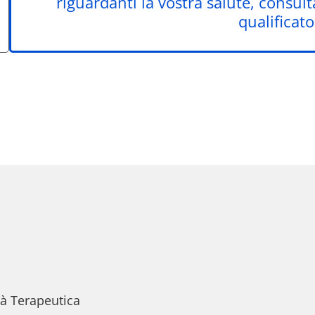
riguardanti la vostra salute, consul
qualificato
tà Terapeutica