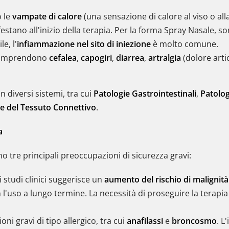
o le
vampate di calore
(una sensazione di calore al viso o all
estano all'inizio della terapia. Per la forma Spray Nasale,
e, l'
infiammazione nel sito di iniezione
è molto comune.
i comprendono
cefalea
,
capogiri
,
diarrea
,
artralgia
(dolore arti
n diversi sistemi, tra cui
Patologie Gastrointestinali
,
Patolog
 e del Tessuto Connettivo
.
a
no tre principali preoccupazioni di sicurezza gravi:
 studi clinici suggerisce un
aumento del rischio di malignit
n l'uso a lungo termine. La necessità di proseguire la terapi
ni gravi di tipo allergico, tra cui
anafilassi
e
broncosmo
. L