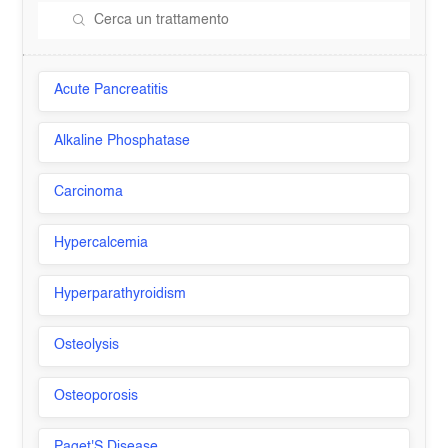
Acute Pancreatitis
Alkaline Phosphatase
Carcinoma
Hypercalcemia
Hyperparathyroidism
Osteolysis
Osteoporosis
Paget'S Disease