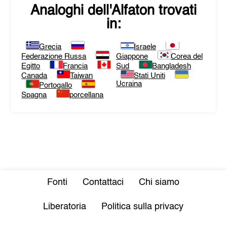
Analoghi dell'
Alfaton
trovati
in:
Grecia
Israele
Federazione Russa
Giappone
Corea del
Egitto
Francia
Sud
Bangladesh
Canada
Taiwan
Stati Uniti
Ucraina
Portogallo
Spagna
porcellana
Fonti
Contattaci
Chi siamo
Liberatoria
Politica sulla privacy