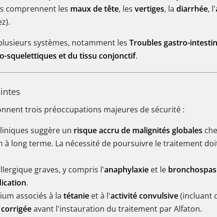
ons comprennent les
maux de tête
, les
vertiges
, la
diarrhée
, l'
z).
 plusieurs systèmes, notamment les
Troubles gastro-intesti
-squelettiques et du tissu conjonctif
.
intes
onnent trois préoccupations majeures de sécurité :
cliniques suggère un
risque accru de malignités globales
chez
on à long terme. La nécessité de poursuivre le traitement doi
llergique graves, y compris l'
anaphylaxie
et le
bronchospa
dication
.
cium associés à la
tétanie
et à l'
activité convulsive
(incluant 
 corrigée
avant l'instauration du traitement par Alfaton.