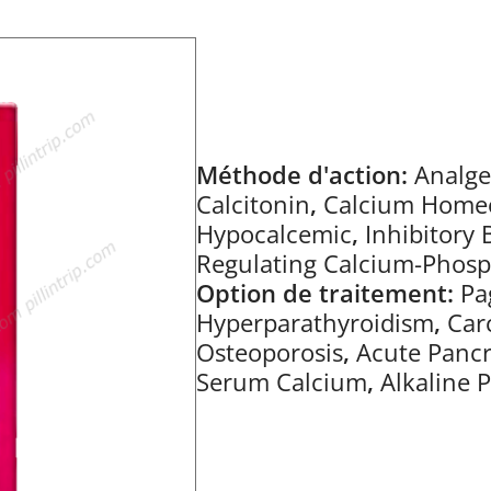
Méthode d'action:
Analge
Calcitonin
,
Calcium Homeo
Hypocalcemic
,
Inhibitory
Regulating Calcium-Phos
Option de traitement:
Pa
Hyperparathyroidism
,
Car
Osteoporosis
,
Acute Pancr
Serum Calcium
,
Alkaline 