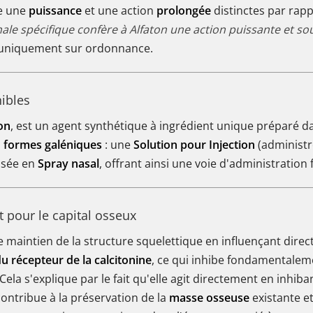
te une
puissance
et une action
prolongée
distinctes par rapp
ale spécifique confère à Alfaton une action puissante et s
 uniquement sur ordonnance.
ibles
on
, est un agent synthétique à ingrédient unique préparé 
s
formes galéniques
: une
Solution pour Injection
(administr
lisée en
Spray nasal
, offrant ainsi une voie d'administration
 pour le capital osseux
 le maintien de la structure squelettique en influençant dire
u récepteur de la calcitonine
, ce qui inhibe fondamentalemen
 Cela s'explique par le fait qu'elle agit directement en inhi
contribue à la préservation de la
masse osseuse
existante et