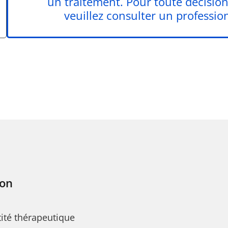
un traitement. Pour toute décisio
veuillez consulter un profession
ton
tité thérapeutique