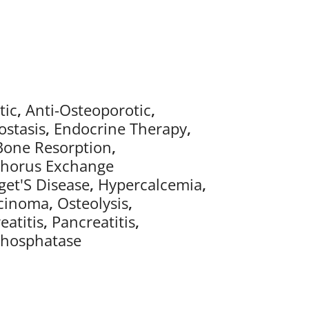
tic
,
Anti-Osteoporotic
,
stasis
,
Endocrine Therapy
,
 Bone Resorption
,
phorus Exchange
get'S Disease
,
Hypercalcemia
,
cinoma
,
Osteolysis
,
eatitis
,
Pancreatitis
,
Phosphatase