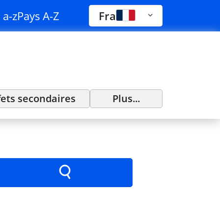
 a-z
Pays A-Z
Fra
fets secondaires
Plus...